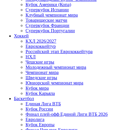
Кубок Америки (Копа)
Суперкубок Испании
Клубный чемпионат мира
Товарищеские матчи
Суперкубок Франции
Суперкубок Португалии
Хоккей
КХЛ 2026/2027
Еврохоккейтур
Российский этап Еврохоккейтура
НХЛ
Чешские игры
Молодежный чемпионат мира
Чемпионат мира
Шведские игры
Юниорский чемпионат мира
Кубок мира
Кубок Карьяла
Баскетбол
Единая Лига ВТБ
Кубок России
Финал плей-офф Единой Лиги ВТБ 2026
Евролига
Кубок Европы
Финал Четырех Евролиги