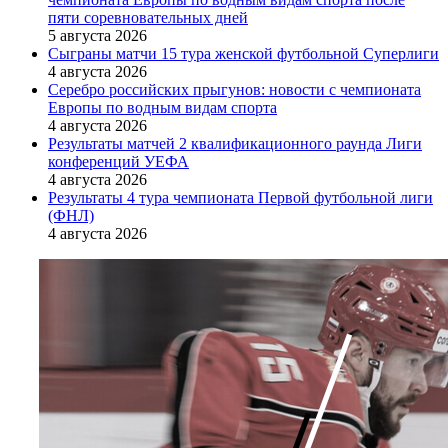
пяти соревновательных дней
5 августа 2026
Сыграны матчи 15 тура женской футбольной Суперлиги
4 августа 2026
Серебро российских прыгунов: новости с чемпионата
Европы по водным видам спорта
4 августа 2026
Результаты матчей 2 квалификационного раунда Лиги
конференций УЕФА
4 августа 2026
Результаты 4 тура чемпионата Первой футбольной лиги
(ФНЛ)
4 августа 2026