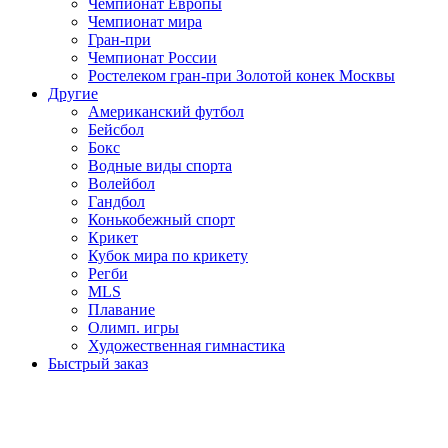
Чемпионат Европы
Чемпионат мира
Гран-при
Чемпионат России
Ростелеком гран-при Золотой конек Москвы
Другие
Американский футбол
Бейсбол
Бокс
Водные виды спорта
Волейбол
Гандбол
Конькобежный спорт
Крикет
Кубок мира по крикету
Регби
MLS
Плавание
Олимп. игры
Художественная гимнастика
Быстрый заказ