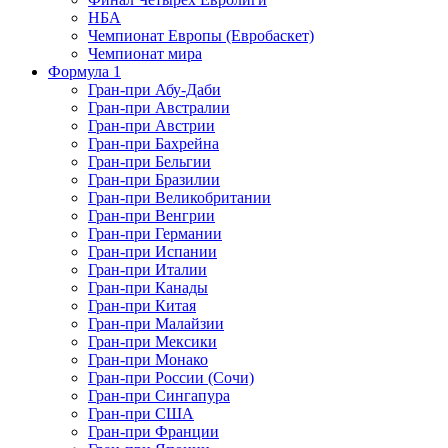
НБА
Чемпионат Европы (Евробаскет)
Чемпионат мира
Формула 1
Гран-при Абу-Даби
Гран-при Австралии
Гран-при Австрии
Гран-при Бахрейна
Гран-при Бельгии
Гран-при Бразилии
Гран-при Великобритании
Гран-при Венгрии
Гран-при Германии
Гран-при Испании
Гран-при Италии
Гран-при Канады
Гран-при Китая
Гран-при Малайзии
Гран-при Мексики
Гран-при Монако
Гран-при России (Сочи)
Гран-при Сингапура
Гран-при США
Гран-при Франции