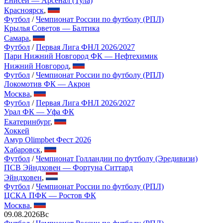
Енисей — Арсенал (Тула)
Красноярск
,
Футбол
/
Чемпионат России по футболу (РПЛ)
Крылья Советов — Балтика
Самара
,
Футбол
/
Первая Лига ФНЛ 2026/2027
Пари Нижний Новгород ФК — Нефтехимик
Нижний Новгород
,
Футбол
/
Чемпионат России по футболу (РПЛ)
Локомотив ФК — Акрон
Москва
,
Футбол
/
Первая Лига ФНЛ 2026/2027
Урал ФК — Уфа ФК
Екатеринбург
,
Хоккей
Амур Olimpbet Фест 2026
Хабаровск
,
Футбол
/
Чемпионат Голландии по футболу (Эредивизи)
ПСВ Эйндховен — Фортуна Ситтард
Эйндховен
,
Футбол
/
Чемпионат России по футболу (РПЛ)
ЦСКА ПФК — Ростов ФК
Москва
,
09.08.2026
Вс