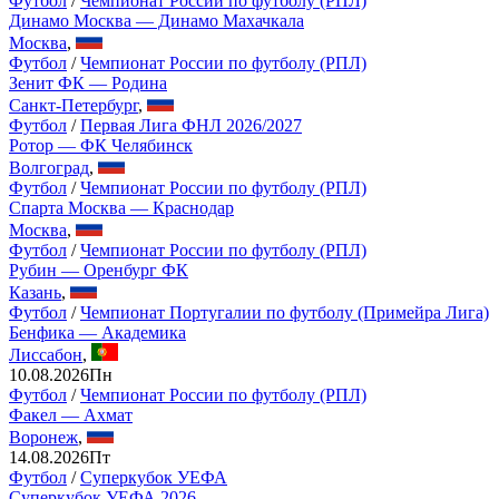
Футбол
/
Чемпионат России по футболу (РПЛ)
Динамо Москва — Динамо Махачкала
Москва
,
Футбол
/
Чемпионат России по футболу (РПЛ)
Зенит ФК — Родина
Санкт-Петербург
,
Футбол
/
Первая Лига ФНЛ 2026/2027
Ротор — ФК Челябинск
Волгоград
,
Футбол
/
Чемпионат России по футболу (РПЛ)
Спарта Москва — Краснодар
Москва
,
Футбол
/
Чемпионат России по футболу (РПЛ)
Рубин — Оренбург ФК
Казань
,
Футбол
/
Чемпионат Португалии по футболу (Примейра Лига)
Бенфика — Академика
Лиссабон
,
10.08.2026
Пн
Футбол
/
Чемпионат России по футболу (РПЛ)
Факел — Ахмат
Воронеж
,
14.08.2026
Пт
Футбол
/
Суперкубок УЕФА
Суперкубок УЕФА 2026