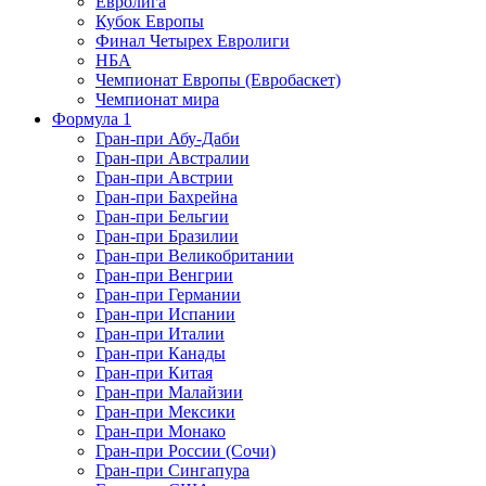
Евролига
Кубок Европы
Финал Четырех Евролиги
НБА
Чемпионат Европы (Евробаскет)
Чемпионат мира
Формула 1
Гран-при Абу-Даби
Гран-при Австралии
Гран-при Австрии
Гран-при Бахрейна
Гран-при Бельгии
Гран-при Бразилии
Гран-при Великобритании
Гран-при Венгрии
Гран-при Германии
Гран-при Испании
Гран-при Италии
Гран-при Канады
Гран-при Китая
Гран-при Малайзии
Гран-при Мексики
Гран-при Монако
Гран-при России (Сочи)
Гран-при Сингапура