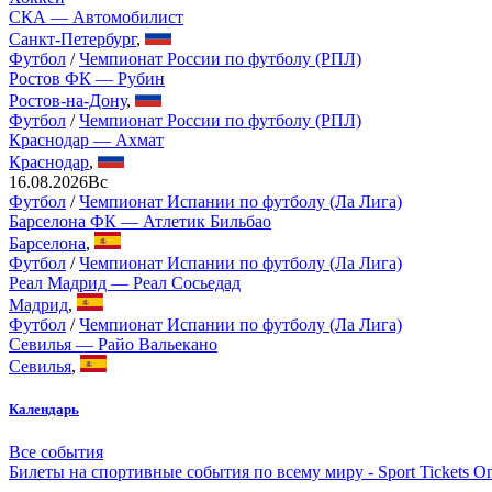
СКА — Автомобилист
Санкт-Петербург
,
Футбол
/
Чемпионат России по футболу (РПЛ)
Ростов ФК — Рубин
Ростов-на-Дону
,
Футбол
/
Чемпионат России по футболу (РПЛ)
Краснодар — Ахмат
Краснодар
,
16.08.2026
Вс
Футбол
/
Чемпионат Испании по футболу (Ла Лига)
Барселона ФК — Атлетик Бильбао
Барселона
,
Футбол
/
Чемпионат Испании по футболу (Ла Лига)
Реал Мадрид — Реал Сосьедад
Мадрид
,
Футбол
/
Чемпионат Испании по футболу (Ла Лига)
Севилья — Райо Вальекано
Севилья
,
Календарь
Все события
Билеты на спортивные события по всему миру - Sport Tickets On