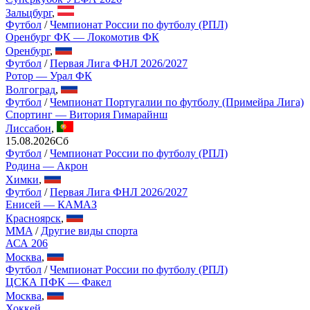
Зальцбург
,
Футбол
/
Чемпионат России по футболу (РПЛ)
Оренбург ФК — Локомотив ФК
Оренбург
,
Футбол
/
Первая Лига ФНЛ 2026/2027
Ротор — Урал ФК
Волгоград
,
Футбол
/
Чемпионат Португалии по футболу (Примейра Лига)
Спортинг — Витория Гимарайнш
Лиссабон
,
15.08.2026
Сб
Футбол
/
Чемпионат России по футболу (РПЛ)
Родина — Акрон
Химки
,
Футбол
/
Первая Лига ФНЛ 2026/2027
Енисей — КАМАЗ
Красноярск
,
MMA
/
Другие виды спорта
АСА 206
Москва
,
Футбол
/
Чемпионат России по футболу (РПЛ)
ЦСКА ПФК — Факел
Москва
,
Хоккей