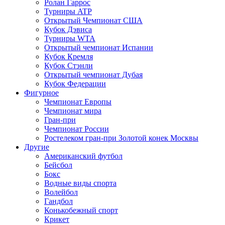
Ролан Гаррос
Турниры ATP
Открытый Чемпионат США
Кубок Дэвиса
Турниры WTA
Открытый чемпионат Испании
Кубок Кремля
Кубок Стэнли
Открытый чемпионат Дубая
Кубок Федерации
Фигурное
Чемпионат Европы
Чемпионат мира
Гран-при
Чемпионат России
Ростелеком гран-при Золотой конек Москвы
Другие
Американский футбол
Бейсбол
Бокс
Водные виды спорта
Волейбол
Гандбол
Конькобежный спорт
Крикет