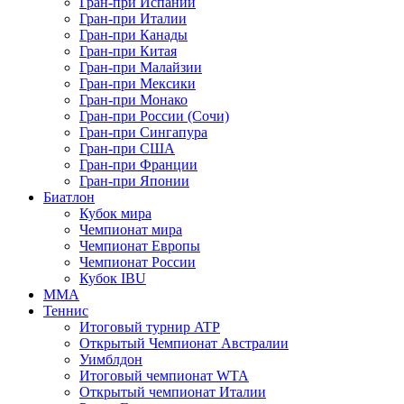
Гран-при Испании
Гран-при Италии
Гран-при Канады
Гран-при Китая
Гран-при Малайзии
Гран-при Мексики
Гран-при Монако
Гран-при России (Сочи)
Гран-при Сингапура
Гран-при США
Гран-при Франции
Гран-при Японии
Биатлон
Кубок мира
Чемпионат мира
Чемпионат Европы
Чемпионат России
Кубок IBU
MMA
Теннис
Итоговый турнир ATP
Открытый Чемпионат Австралии
Уимблдон
Итоговый чемпионат WTA
Открытый чемпионат Италии