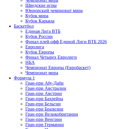
Чемпионат мира
Шведские игры
Юниорский чемпионат мира
Кубок мира
Кубок Карьяла
Баскетбол
Единая Лига ВТБ
Кубок России
Финал плей-офф Единой Лиги ВТБ 2026
Евролига
Кубок Европы
Финал Четырех Евролиги
НБА
Чемпионат Европы (Евробаскет)
Чемпионат мира
Формула 1
Гран-при Абу-Даби
Гран-при Австралии
Гран-при Австрии
Гран-при Бахрейна
Гран-при Бельгии
Гран-при Бразилии
Гран-при Великобритании
Гран-при Венгрии
Гран-при Германии