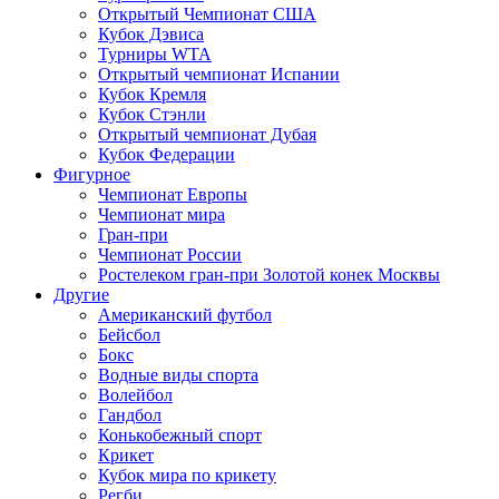
Открытый Чемпионат США
Кубок Дэвиса
Турниры WTA
Открытый чемпионат Испании
Кубок Кремля
Кубок Стэнли
Открытый чемпионат Дубая
Кубок Федерации
Фигурное
Чемпионат Европы
Чемпионат мира
Гран-при
Чемпионат России
Ростелеком гран-при Золотой конек Москвы
Другие
Американский футбол
Бейсбол
Бокс
Водные виды спорта
Волейбол
Гандбол
Конькобежный спорт
Крикет
Кубок мира по крикету
Регби