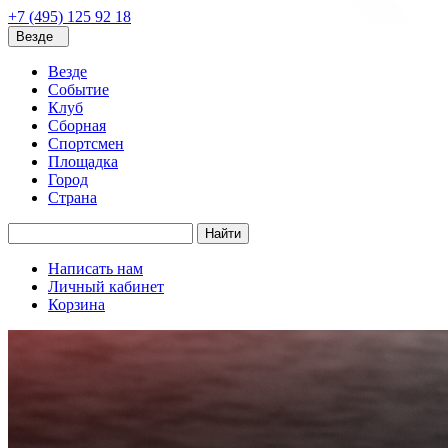
+7 (495) 125 92 18
Везде
Везде
Событие
Клуб
Сборная
Спортсмен
Площадка
Город
Страна
Найти
Написать нам
Личный кабинет
Корзина