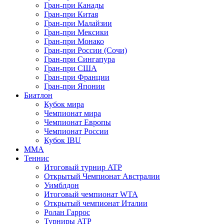
Гран-при Канады
Гран-при Китая
Гран-при Малайзии
Гран-при Мексики
Гран-при Монако
Гран-при России (Сочи)
Гран-при Сингапура
Гран-при США
Гран-при Франции
Гран-при Японии
Биатлон
Кубок мира
Чемпионат мира
Чемпионат Европы
Чемпионат России
Кубок IBU
MMA
Теннис
Итоговый турнир ATP
Открытый Чемпионат Австралии
Уимблдон
Итоговый чемпионат WTA
Открытый чемпионат Италии
Ролан Гаррос
Турниры ATP