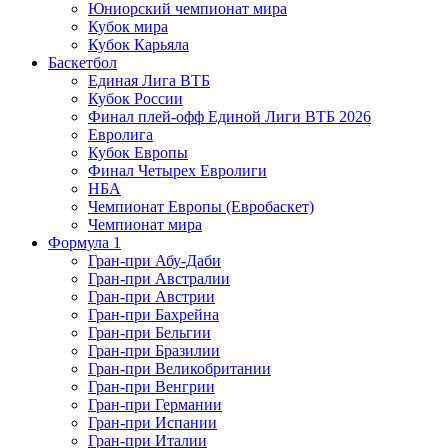
Юниорский чемпионат мира
Кубок мира
Кубок Карьяла
Баскетбол
Единая Лига ВТБ
Кубок России
Финал плей-офф Единой Лиги ВТБ 2026
Евролига
Кубок Европы
Финал Четырех Евролиги
НБА
Чемпионат Европы (Евробаскет)
Чемпионат мира
Формула 1
Гран-при Абу-Даби
Гран-при Австралии
Гран-при Австрии
Гран-при Бахрейна
Гран-при Бельгии
Гран-при Бразилии
Гран-при Великобритании
Гран-при Венгрии
Гран-при Германии
Гран-при Испании
Гран-при Италии