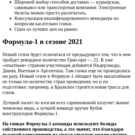
Широкий выбор способов доставки — курьерская,
самовывоз или транспортная компания. Электронные
билеты можно просто распечатать.
Консультация квалифицированного менеджера по
вопросам касательно гонки.
Одна из лучших цен на рынке.
Формула-1 в сезоне 2021
Новый сезон будет отличаться от предыдущего тем, что в нем
пройдет рекордное количество Гран-при — 22. К уже
«опытным» странам-участницам добавятся Нидерланды,
Дания, Вьетнам и Аргентина. Там гонки еще не проводились
ни разу. Новый сезон в Формуле-1 обещает быть масштабным
не только по количеству стран проведения, но и по
подготовке: например, в Бразилии строится новая трасса для
гонок.
Лучший пилот по итогам всех соревнований получит звание
чемпиона мира, а лучшей команде вручат Кубок
конструкторов Формулы-1.
На гонках Формулы-1 команды используют болиды
собственного производства, а это значит, что благодаря
высокой конкуренции на трассе зачастую можно увидеть