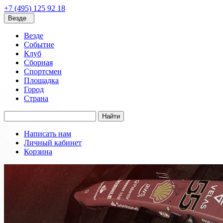
+7 (495) 125 92 18
Везде
Везде
Событие
Клуб
Сборная
Спортсмен
Площадка
Город
Страна
Найти
Написать нам
Личный кабинет
Корзина