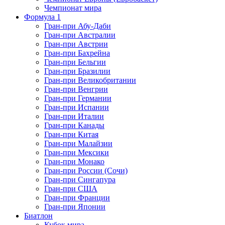
Чемпионат мира
Формула 1
Гран-при Абу-Даби
Гран-при Австралии
Гран-при Австрии
Гран-при Бахрейна
Гран-при Бельгии
Гран-при Бразилии
Гран-при Великобритании
Гран-при Венгрии
Гран-при Германии
Гран-при Испании
Гран-при Италии
Гран-при Канады
Гран-при Китая
Гран-при Малайзии
Гран-при Мексики
Гран-при Монако
Гран-при России (Сочи)
Гран-при Сингапура
Гран-при США
Гран-при Франции
Гран-при Японии
Биатлон
Кубок мира