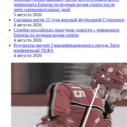
чемпионата Европы по водным видам спорта после
пяти соревновательных дней
5 августа 2026
Сыграны матчи 15 тура женской футбольной Суперлиги
4 августа 2026
Серебро российских прыгунов: новости с чемпионата
Европы по водным видам спорта
4 августа 2026
Результаты матчей 2 квалификационного раунда Лиги
конференций УЕФА
4 августа 2026