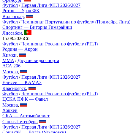
Футбол
/
Первая Лига ФНЛ 2026/2027
Ротор — Урал ФК
Волгоград
,
Футбол
/
Чемпионат Португалии по футболу (Примейра Лига)
Спортинг — Витория Гимарайнш
Лиссабон
,
15.08.2026
Сб
Футбол
/
Чемпионат России по футболу (РПЛ)
Родина — Акрон
Химки
,
MMA
/
Другие виды спорта
АСА 206
Москва
,
Футбол
/
Первая Лига ФНЛ 2026/2027
Енисей — КАМАЗ
Красноярск
,
Футбол
/
Чемпионат России по футболу (РПЛ)
ЦСКА ПФК — Факел
Москва
,
Хоккей
СКА — Автомобилист
Санкт-Петербург
,
Футбол
/
Первая Лига ФНЛ 2026/2027
Сочи ФК — Волга (Ульяновск)