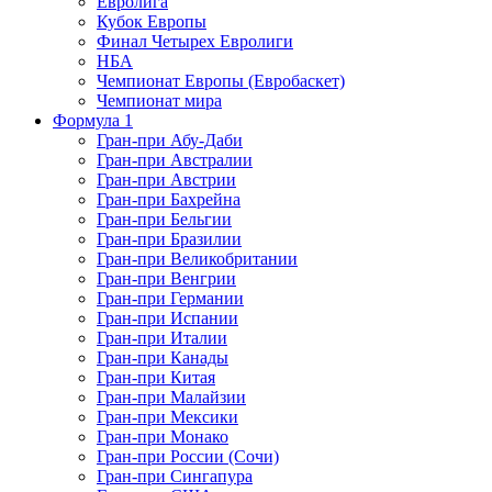
Евролига
Кубок Европы
Финал Четырех Евролиги
НБА
Чемпионат Европы (Евробаскет)
Чемпионат мира
Формула 1
Гран-при Абу-Даби
Гран-при Австралии
Гран-при Австрии
Гран-при Бахрейна
Гран-при Бельгии
Гран-при Бразилии
Гран-при Великобритании
Гран-при Венгрии
Гран-при Германии
Гран-при Испании
Гран-при Италии
Гран-при Канады
Гран-при Китая
Гран-при Малайзии
Гран-при Мексики
Гран-при Монако
Гран-при России (Сочи)
Гран-при Сингапура