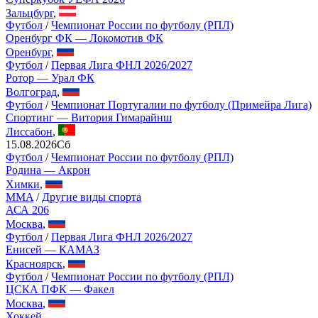
Зальцбург
,
Футбол
/
Чемпионат России по футболу (РПЛ)
Оренбург ФК — Локомотив ФК
Оренбург
,
Футбол
/
Первая Лига ФНЛ 2026/2027
Ротор — Урал ФК
Волгоград
,
Футбол
/
Чемпионат Португалии по футболу (Примейра Лига)
Спортинг — Витория Гимарайнш
Лиссабон
,
15.08.2026
Сб
Футбол
/
Чемпионат России по футболу (РПЛ)
Родина — Акрон
Химки
,
MMA
/
Другие виды спорта
АСА 206
Москва
,
Футбол
/
Первая Лига ФНЛ 2026/2027
Енисей — КАМАЗ
Красноярск
,
Футбол
/
Чемпионат России по футболу (РПЛ)
ЦСКА ПФК — Факел
Москва
,
Хоккей