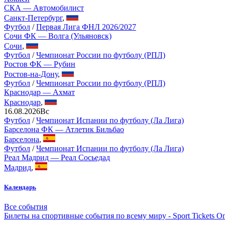
СКА — Автомобилист
Санкт-Петербург
,
Футбол
/
Первая Лига ФНЛ 2026/2027
Сочи ФК — Волга (Ульяновск)
Сочи
,
Футбол
/
Чемпионат России по футболу (РПЛ)
Ростов ФК — Рубин
Ростов-на-Дону
,
Футбол
/
Чемпионат России по футболу (РПЛ)
Краснодар — Ахмат
Краснодар
,
16.08.2026
Вс
Футбол
/
Чемпионат Испании по футболу (Ла Лига)
Барселона ФК — Атлетик Бильбао
Барселона
,
Футбол
/
Чемпионат Испании по футболу (Ла Лига)
Реал Мадрид — Реал Сосьедад
Мадрид
,
Календарь
Все события
Билеты на спортивные события по всему миру - Sport Tickets On