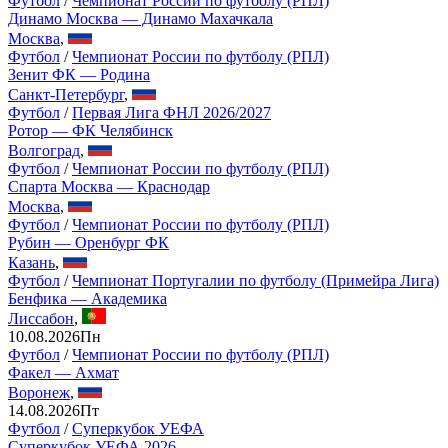
Футбол
/
Чемпионат России по футболу (РПЛ)
Динамо Москва — Динамо Махачкала
Москва
,
Футбол
/
Чемпионат России по футболу (РПЛ)
Зенит ФК — Родина
Санкт-Петербург
,
Футбол
/
Первая Лига ФНЛ 2026/2027
Ротор — ФК Челябинск
Волгоград
,
Футбол
/
Чемпионат России по футболу (РПЛ)
Спарта Москва — Краснодар
Москва
,
Футбол
/
Чемпионат России по футболу (РПЛ)
Рубин — Оренбург ФК
Казань
,
Футбол
/
Чемпионат Португалии по футболу (Примейра Лига)
Бенфика — Академика
Лиссабон
,
10.08.2026
Пн
Футбол
/
Чемпионат России по футболу (РПЛ)
Факел — Ахмат
Воронеж
,
14.08.2026
Пт
Футбол
/
Суперкубок УЕФА
Суперкубок УЕФА 2026