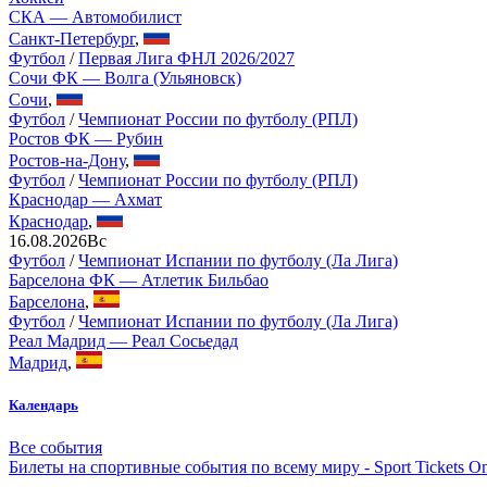
СКА — Автомобилист
Санкт-Петербург
,
Футбол
/
Первая Лига ФНЛ 2026/2027
Сочи ФК — Волга (Ульяновск)
Сочи
,
Футбол
/
Чемпионат России по футболу (РПЛ)
Ростов ФК — Рубин
Ростов-на-Дону
,
Футбол
/
Чемпионат России по футболу (РПЛ)
Краснодар — Ахмат
Краснодар
,
16.08.2026
Вс
Футбол
/
Чемпионат Испании по футболу (Ла Лига)
Барселона ФК — Атлетик Бильбао
Барселона
,
Футбол
/
Чемпионат Испании по футболу (Ла Лига)
Реал Мадрид — Реал Сосьедад
Мадрид
,
Календарь
Все события
Билеты на спортивные события по всему миру - Sport Tickets On