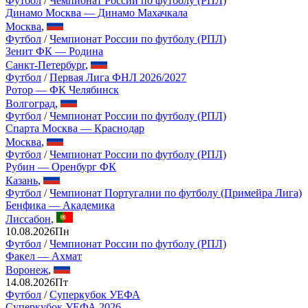
Футбол
/
Чемпионат России по футболу (РПЛ)
Динамо Москва — Динамо Махачкала
Москва
,
Футбол
/
Чемпионат России по футболу (РПЛ)
Зенит ФК — Родина
Санкт-Петербург
,
Футбол
/
Первая Лига ФНЛ 2026/2027
Ротор — ФК Челябинск
Волгоград
,
Футбол
/
Чемпионат России по футболу (РПЛ)
Спарта Москва — Краснодар
Москва
,
Футбол
/
Чемпионат России по футболу (РПЛ)
Рубин — Оренбург ФК
Казань
,
Футбол
/
Чемпионат Португалии по футболу (Примейра Лига)
Бенфика — Академика
Лиссабон
,
10.08.2026
Пн
Футбол
/
Чемпионат России по футболу (РПЛ)
Факел — Ахмат
Воронеж
,
14.08.2026
Пт
Футбол
/
Суперкубок УЕФА
Суперкубок УЕФА 2026