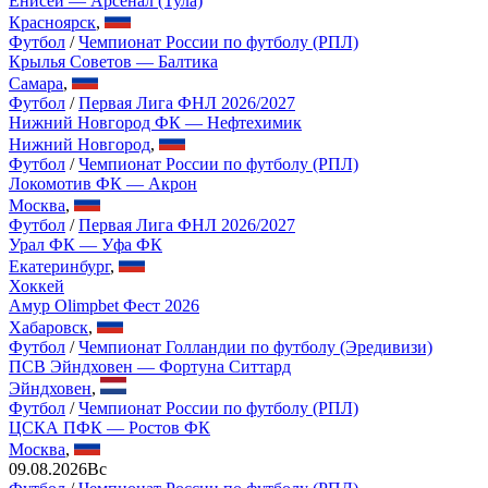
Енисей — Арсенал (Тула)
Красноярск
,
Футбол
/
Чемпионат России по футболу (РПЛ)
Крылья Советов — Балтика
Самара
,
Футбол
/
Первая Лига ФНЛ 2026/2027
Нижний Новгород ФК — Нефтехимик
Нижний Новгород
,
Футбол
/
Чемпионат России по футболу (РПЛ)
Локомотив ФК — Акрон
Москва
,
Футбол
/
Первая Лига ФНЛ 2026/2027
Урал ФК — Уфа ФК
Екатеринбург
,
Хоккей
Амур Olimpbet Фест 2026
Хабаровск
,
Футбол
/
Чемпионат Голландии по футболу (Эредивизи)
ПСВ Эйндховен — Фортуна Ситтард
Эйндховен
,
Футбол
/
Чемпионат России по футболу (РПЛ)
ЦСКА ПФК — Ростов ФК
Москва
,
09.08.2026
Вс