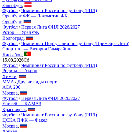
Зальцбург
,
Футбол
/
Чемпионат России по футболу (РПЛ)
Оренбург ФК — Локомотив ФК
Оренбург
,
Футбол
/
Первая Лига ФНЛ 2026/2027
Ротор — Урал ФК
Волгоград
,
Футбол
/
Чемпионат Португалии по футболу (Примейра Лига)
Спортинг — Витория Гимарайнш
Лиссабон
,
15.08.2026
Сб
Футбол
/
Чемпионат России по футболу (РПЛ)
Родина — Акрон
Химки
,
MMA
/
Другие виды спорта
АСА 206
Москва
,
Футбол
/
Первая Лига ФНЛ 2026/2027
Енисей — КАМАЗ
Красноярск
,
Футбол
/
Чемпионат России по футболу (РПЛ)
ЦСКА ПФК — Факел
Москва
,
Хоккей