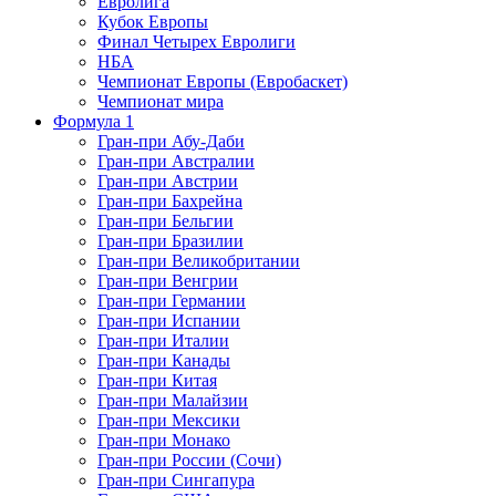
Евролига
Кубок Европы
Финал Четырех Евролиги
НБА
Чемпионат Европы (Евробаскет)
Чемпионат мира
Формула 1
Гран-при Абу-Даби
Гран-при Австралии
Гран-при Австрии
Гран-при Бахрейна
Гран-при Бельгии
Гран-при Бразилии
Гран-при Великобритании
Гран-при Венгрии
Гран-при Германии
Гран-при Испании
Гран-при Италии
Гран-при Канады
Гран-при Китая
Гран-при Малайзии
Гран-при Мексики
Гран-при Монако
Гран-при России (Сочи)
Гран-при Сингапура