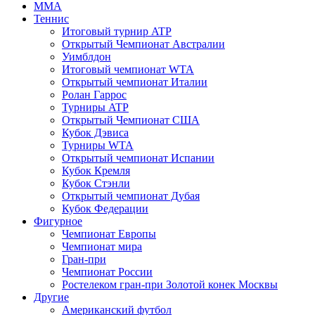
MMA
Теннис
Итоговый турнир ATP
Открытый Чемпионат Австралии
Уимблдон
Итоговый чемпионат WTA
Открытый чемпионат Италии
Ролан Гаррос
Турниры ATP
Открытый Чемпионат США
Кубок Дэвиса
Турниры WTA
Открытый чемпионат Испании
Кубок Кремля
Кубок Стэнли
Открытый чемпионат Дубая
Кубок Федерации
Фигурное
Чемпионат Европы
Чемпионат мира
Гран-при
Чемпионат России
Ростелеком гран-при Золотой конек Москвы
Другие
Американский футбол