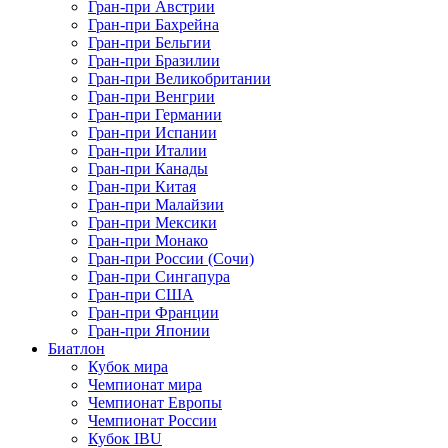
Гран-при Австрии
Гран-при Бахрейна
Гран-при Бельгии
Гран-при Бразилии
Гран-при Великобритании
Гран-при Венгрии
Гран-при Германии
Гран-при Испании
Гран-при Италии
Гран-при Канады
Гран-при Китая
Гран-при Малайзии
Гран-при Мексики
Гран-при Монако
Гран-при России (Сочи)
Гран-при Сингапура
Гран-при США
Гран-при Франции
Гран-при Японии
Биатлон
Кубок мира
Чемпионат мира
Чемпионат Европы
Чемпионат России
Кубок IBU