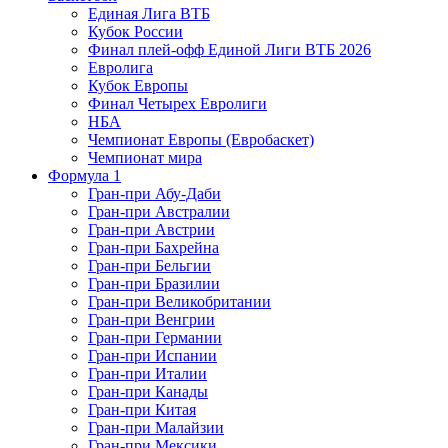
Единая Лига ВТБ
Кубок России
Финал плей-офф Единой Лиги ВТБ 2026
Евролига
Кубок Европы
Финал Четырех Евролиги
НБА
Чемпионат Европы (Евробаскет)
Чемпионат мира
Формула 1
Гран-при Абу-Даби
Гран-при Австралии
Гран-при Австрии
Гран-при Бахрейна
Гран-при Бельгии
Гран-при Бразилии
Гран-при Великобритании
Гран-при Венгрии
Гран-при Германии
Гран-при Испании
Гран-при Италии
Гран-при Канады
Гран-при Китая
Гран-при Малайзии
Гран-при Мексики