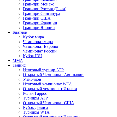
Гран-при Монако
Гран-при России (Сочи)
Гран-при Сингапура
Гран-при США
Гран-при Франции
Гран-при Японии
Биатлон
Кубок мира
Чемпионат мира
Чемпионат Европы
Чемпионат России
Кубок IBU
MMA
Теннис
Итоговый турнир ATP
Открытый Чемпионат Австралии
Уимблдон
Итоговый чемпионат WTA
Открытый чемпионат Италии
Ролан Гаррос
Турниры ATP
Открытый Чемпионат США
Кубок Дэвиса
Турниры WTA
Открытый чемпионат Испании