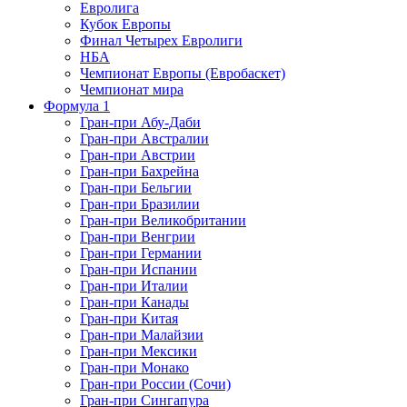
Евролига
Кубок Европы
Финал Четырех Евролиги
НБА
Чемпионат Европы (Евробаскет)
Чемпионат мира
Формула 1
Гран-при Абу-Даби
Гран-при Австралии
Гран-при Австрии
Гран-при Бахрейна
Гран-при Бельгии
Гран-при Бразилии
Гран-при Великобритании
Гран-при Венгрии
Гран-при Германии
Гран-при Испании
Гран-при Италии
Гран-при Канады
Гран-при Китая
Гран-при Малайзии
Гран-при Мексики
Гран-при Монако
Гран-при России (Сочи)
Гран-при Сингапура