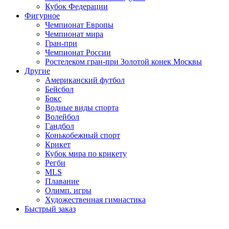
Кубок Федерации
Фигурное
Чемпионат Европы
Чемпионат мира
Гран-при
Чемпионат России
Ростелеком гран-при Золотой конек Москвы
Другие
Американский футбол
Бейсбол
Бокс
Водные виды спорта
Волейбол
Гандбол
Конькобежный спорт
Крикет
Кубок мира по крикету
Регби
MLS
Плавание
Олимп. игры
Художественная гимнастика
Быстрый заказ