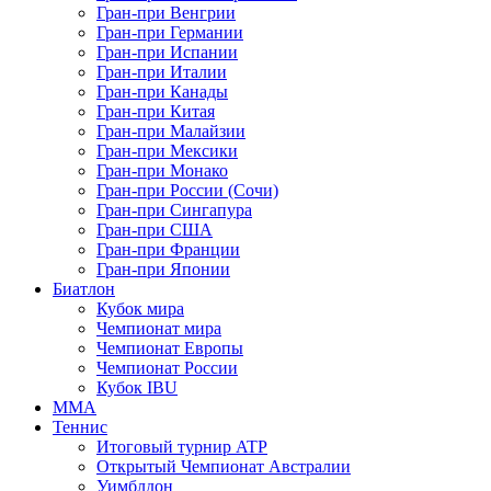
Гран-при Венгрии
Гран-при Германии
Гран-при Испании
Гран-при Италии
Гран-при Канады
Гран-при Китая
Гран-при Малайзии
Гран-при Мексики
Гран-при Монако
Гран-при России (Сочи)
Гран-при Сингапура
Гран-при США
Гран-при Франции
Гран-при Японии
Биатлон
Кубок мира
Чемпионат мира
Чемпионат Европы
Чемпионат России
Кубок IBU
MMA
Теннис
Итоговый турнир ATP
Открытый Чемпионат Австралии
Уимблдон