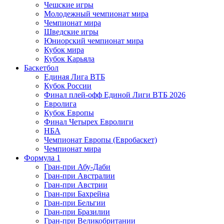
Чешские игры
Молодежный чемпионат мира
Чемпионат мира
Шведские игры
Юниорский чемпионат мира
Кубок мира
Кубок Карьяла
Баскетбол
Единая Лига ВТБ
Кубок России
Финал плей-офф Единой Лиги ВТБ 2026
Евролига
Кубок Европы
Финал Четырех Евролиги
НБА
Чемпионат Европы (Евробаскет)
Чемпионат мира
Формула 1
Гран-при Абу-Даби
Гран-при Австралии
Гран-при Австрии
Гран-при Бахрейна
Гран-при Бельгии
Гран-при Бразилии
Гран-при Великобритании