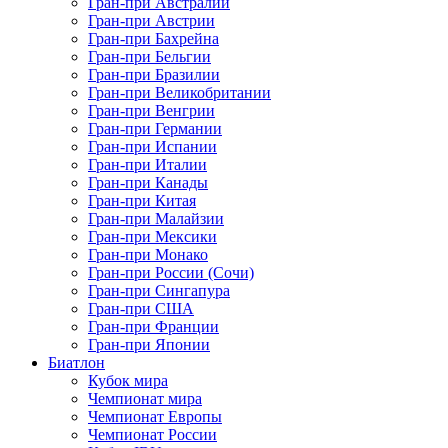
Гран-при Австралии
Гран-при Австрии
Гран-при Бахрейна
Гран-при Бельгии
Гран-при Бразилии
Гран-при Великобритании
Гран-при Венгрии
Гран-при Германии
Гран-при Испании
Гран-при Италии
Гран-при Канады
Гран-при Китая
Гран-при Малайзии
Гран-при Мексики
Гран-при Монако
Гран-при России (Сочи)
Гран-при Сингапура
Гран-при США
Гран-при Франции
Гран-при Японии
Биатлон
Кубок мира
Чемпионат мира
Чемпионат Европы
Чемпионат России