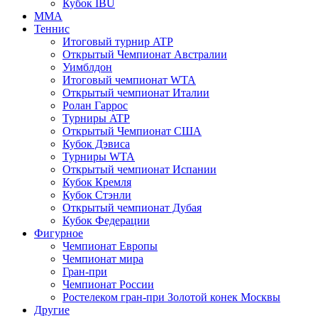
Кубок IBU
MMA
Теннис
Итоговый турнир ATP
Открытый Чемпионат Австралии
Уимблдон
Итоговый чемпионат WTA
Открытый чемпионат Италии
Ролан Гаррос
Турниры ATP
Открытый Чемпионат США
Кубок Дэвиса
Турниры WTA
Открытый чемпионат Испании
Кубок Кремля
Кубок Стэнли
Открытый чемпионат Дубая
Кубок Федерации
Фигурное
Чемпионат Европы
Чемпионат мира
Гран-при
Чемпионат России
Ростелеком гран-при Золотой конек Москвы
Другие