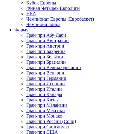
Кубок Европы
Финал Четырех Евролиги
НБА
Чемпионат Европы (Евробаскет)
Чемпионат мира
Формула 1
Гран-при Абу-Даби
Гран-при Австралии
Гран-при Австрии
Гран-при Бахрейна
Гран-при Бельгии
Гран-при Бразилии
Гран-при Великобритании
Гран-при Венгрии
Гран-при Германии
Гран-при Испании
Гран-при Италии
Гран-при Канады
Гран-при Китая
Гран-при Малайзии
Гран-при Мексики
Гран-при Монако
Гран-при России (Сочи)
Гран-при Сингапура
Гран-при США