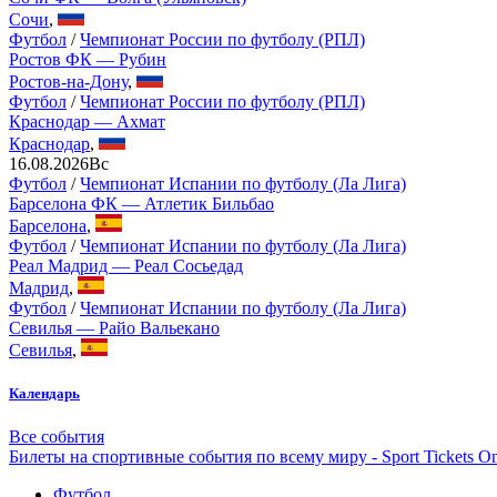
Сочи
,
Футбол
/
Чемпионат России по футболу (РПЛ)
Ростов ФК — Рубин
Ростов-на-Дону
,
Футбол
/
Чемпионат России по футболу (РПЛ)
Краснодар — Ахмат
Краснодар
,
16.08.2026
Вс
Футбол
/
Чемпионат Испании по футболу (Ла Лига)
Барселона ФК — Атлетик Бильбао
Барселона
,
Футбол
/
Чемпионат Испании по футболу (Ла Лига)
Реал Мадрид — Реал Сосьедад
Мадрид
,
Футбол
/
Чемпионат Испании по футболу (Ла Лига)
Севилья — Райо Вальекано
Севилья
,
Календарь
Все события
Билеты на спортивные события по всему миру - Sport Tickets On
Футбол