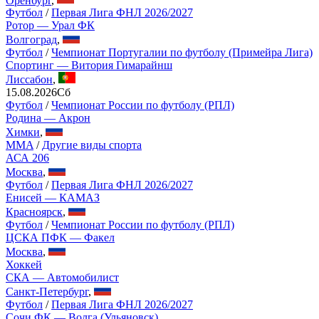
Футбол
/
Первая Лига ФНЛ 2026/2027
Ротор — Урал ФК
Волгоград
,
Футбол
/
Чемпионат Португалии по футболу (Примейра Лига)
Спортинг — Витория Гимарайнш
Лиссабон
,
15.08.2026
Сб
Футбол
/
Чемпионат России по футболу (РПЛ)
Родина — Акрон
Химки
,
MMA
/
Другие виды спорта
АСА 206
Москва
,
Футбол
/
Первая Лига ФНЛ 2026/2027
Енисей — КАМАЗ
Красноярск
,
Футбол
/
Чемпионат России по футболу (РПЛ)
ЦСКА ПФК — Факел
Москва
,
Хоккей
СКА — Автомобилист
Санкт-Петербург
,
Футбол
/
Первая Лига ФНЛ 2026/2027
Сочи ФК — Волга (Ульяновск)