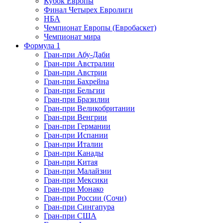
Кубок Европы
Финал Четырех Евролиги
НБА
Чемпионат Европы (Евробаскет)
Чемпионат мира
Формула 1
Гран-при Абу-Даби
Гран-при Австралии
Гран-при Австрии
Гран-при Бахрейна
Гран-при Бельгии
Гран-при Бразилии
Гран-при Великобритании
Гран-при Венгрии
Гран-при Германии
Гран-при Испании
Гран-при Италии
Гран-при Канады
Гран-при Китая
Гран-при Малайзии
Гран-при Мексики
Гран-при Монако
Гран-при России (Сочи)
Гран-при Сингапура
Гран-при США