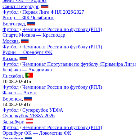
Зенит ФК — Родина
Санкт-Петербург
,
Футбол
/
Первая Лига ФНЛ 2026/2027
Ротор — ФК Челябинск
Волгоград
,
Футбол
/
Чемпионат России по футболу (РПЛ)
Спарта Москва — Краснодар
Москва
,
Футбол
/
Чемпионат России по футболу (РПЛ)
Рубин — Оренбург ФК
Казань
,
Футбол
/
Чемпионат Португалии по футболу (Примейра Лига)
Бенфика — Академика
Лиссабон
,
10.08.2026
Пн
Футбол
/
Чемпионат России по футболу (РПЛ)
Факел — Ахмат
Воронеж
,
14.08.2026
Пт
Футбол
/
Суперкубок УЕФА
Суперкубок УЕФА 2026
Зальцбург
,
Футбол
/
Чемпионат России по футболу (РПЛ)
Оренбург ФК — Локомотив ФК
Оренбург
,