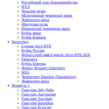
Российский этап Еврохоккейтура
НХЛ
Чешские игры
Молодежный чемпионат мира
Чемпионат мира
Шведские игры
Юниорский чемпионат мира
Кубок мира
Кубок Карьяла
Баскетбол
Единая Лига ВТБ
Кубок России
Финал плей-офф Единой Лиги ВТБ 2026
Евролига
Кубок Европы
Финал Четырех Евролиги
НБА
Чемпионат Европы (Евробаскет)
Чемпионат мира
Формула 1
Гран-при Абу-Даби
Гран-при Австралии
Гран-при Австрии
Гран-при Бахрейна
Гран-при Бельгии