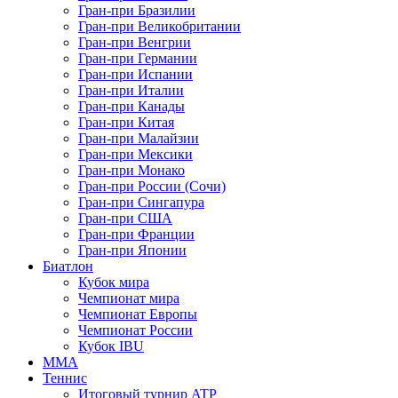
Гран-при Бразилии
Гран-при Великобритании
Гран-при Венгрии
Гран-при Германии
Гран-при Испании
Гран-при Италии
Гран-при Канады
Гран-при Китая
Гран-при Малайзии
Гран-при Мексики
Гран-при Монако
Гран-при России (Сочи)
Гран-при Сингапура
Гран-при США
Гран-при Франции
Гран-при Японии
Биатлон
Кубок мира
Чемпионат мира
Чемпионат Европы
Чемпионат России
Кубок IBU
MMA
Теннис
Итоговый турнир ATP