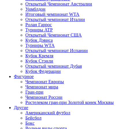
Открытый Чемпионат Австралии
Уимблдон
Итоговый чемпионат WTA
Открытый чемпионат Италии
Ролан Гаррос
Турниры ATP
Открытый Чемпионат США
Кубок Дэвиса
Турниры WTA
Открытый чемпионат Испании
Кубок Кремля
Кубок Стэнли
Открытый чемпионат Дубая
Кубок Федерации
Фигурное
Чемпионат Европы
Чемпионат мира
Гран-при
Чемпионат России
Ростелеком гран-при Золотой конек Москвы
Другие
Американский футбол
Бейсбол
Бокс
Водные виды спорта