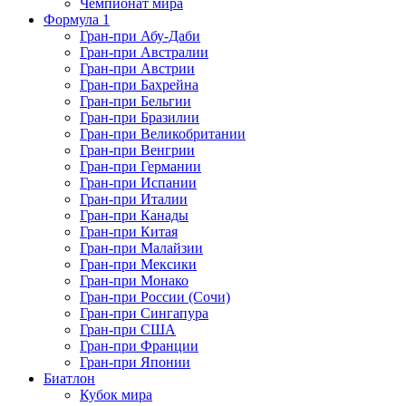
Чемпионат мира
Формула 1
Гран-при Абу-Даби
Гран-при Австралии
Гран-при Австрии
Гран-при Бахрейна
Гран-при Бельгии
Гран-при Бразилии
Гран-при Великобритании
Гран-при Венгрии
Гран-при Германии
Гран-при Испании
Гран-при Италии
Гран-при Канады
Гран-при Китая
Гран-при Малайзии
Гран-при Мексики
Гран-при Монако
Гран-при России (Сочи)
Гран-при Сингапура
Гран-при США
Гран-при Франции
Гран-при Японии
Биатлон
Кубок мира