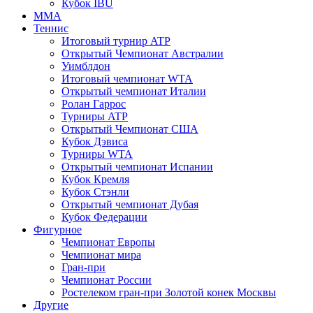
Кубок IBU
MMA
Теннис
Итоговый турнир ATP
Открытый Чемпионат Австралии
Уимблдон
Итоговый чемпионат WTA
Открытый чемпионат Италии
Ролан Гаррос
Турниры ATP
Открытый Чемпионат США
Кубок Дэвиса
Турниры WTA
Открытый чемпионат Испании
Кубок Кремля
Кубок Стэнли
Открытый чемпионат Дубая
Кубок Федерации
Фигурное
Чемпионат Европы
Чемпионат мира
Гран-при
Чемпионат России
Ростелеком гран-при Золотой конек Москвы
Другие