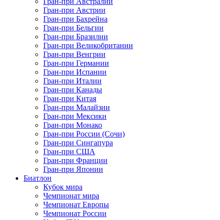
Гран-при Австралии
Гран-при Австрии
Гран-при Бахрейна
Гран-при Бельгии
Гран-при Бразилии
Гран-при Великобритании
Гран-при Венгрии
Гран-при Германии
Гран-при Испании
Гран-при Италии
Гран-при Канады
Гран-при Китая
Гран-при Малайзии
Гран-при Мексики
Гран-при Монако
Гран-при России (Сочи)
Гран-при Сингапура
Гран-при США
Гран-при Франции
Гран-при Японии
Биатлон
Кубок мира
Чемпионат мира
Чемпионат Европы
Чемпионат России