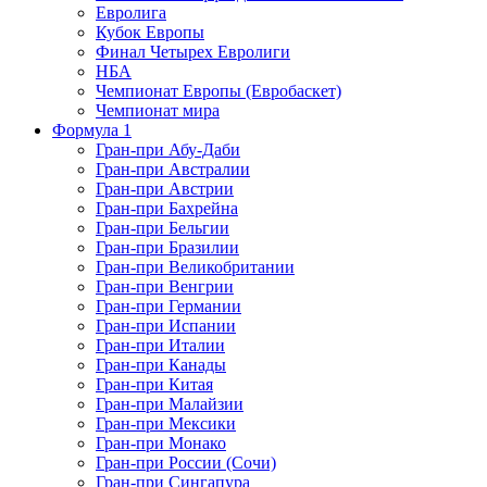
Евролига
Кубок Европы
Финал Четырех Евролиги
НБА
Чемпионат Европы (Евробаскет)
Чемпионат мира
Формула 1
Гран-при Абу-Даби
Гран-при Австралии
Гран-при Австрии
Гран-при Бахрейна
Гран-при Бельгии
Гран-при Бразилии
Гран-при Великобритании
Гран-при Венгрии
Гран-при Германии
Гран-при Испании
Гран-при Италии
Гран-при Канады
Гран-при Китая
Гран-при Малайзии
Гран-при Мексики
Гран-при Монако
Гран-при России (Сочи)
Гран-при Сингапура