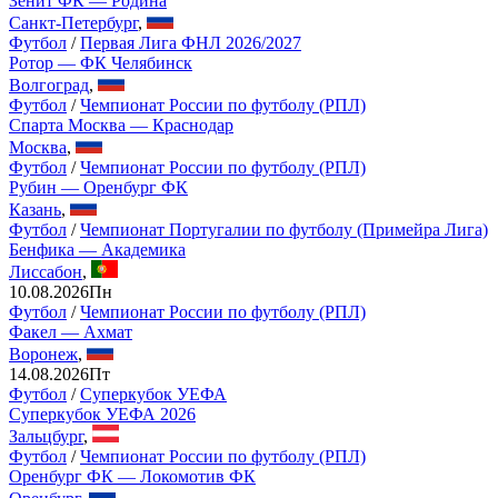
Зенит ФК — Родина
Санкт-Петербург
,
Футбол
/
Первая Лига ФНЛ 2026/2027
Ротор — ФК Челябинск
Волгоград
,
Футбол
/
Чемпионат России по футболу (РПЛ)
Спарта Москва — Краснодар
Москва
,
Футбол
/
Чемпионат России по футболу (РПЛ)
Рубин — Оренбург ФК
Казань
,
Футбол
/
Чемпионат Португалии по футболу (Примейра Лига)
Бенфика — Академика
Лиссабон
,
10.08.2026
Пн
Футбол
/
Чемпионат России по футболу (РПЛ)
Факел — Ахмат
Воронеж
,
14.08.2026
Пт
Футбол
/
Суперкубок УЕФА
Суперкубок УЕФА 2026
Зальцбург
,
Футбол
/
Чемпионат России по футболу (РПЛ)
Оренбург ФК — Локомотив ФК
Оренбург
,