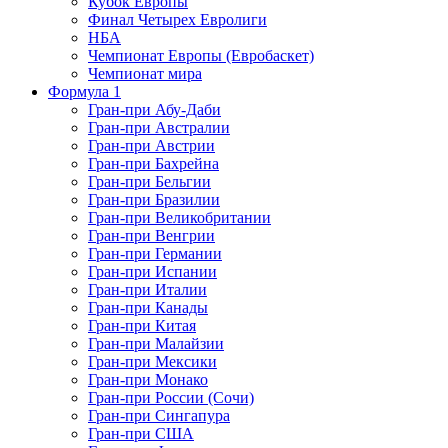
Кубок Европы
Финал Четырех Евролиги
НБА
Чемпионат Европы (Евробаскет)
Чемпионат мира
Формула 1
Гран-при Абу-Даби
Гран-при Австралии
Гран-при Австрии
Гран-при Бахрейна
Гран-при Бельгии
Гран-при Бразилии
Гран-при Великобритании
Гран-при Венгрии
Гран-при Германии
Гран-при Испании
Гран-при Италии
Гран-при Канады
Гран-при Китая
Гран-при Малайзии
Гран-при Мексики
Гран-при Монако
Гран-при России (Сочи)
Гран-при Сингапура
Гран-при США