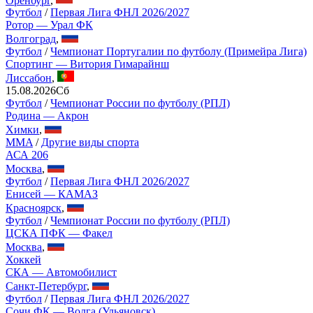
Футбол
/
Первая Лига ФНЛ 2026/2027
Ротор — Урал ФК
Волгоград
,
Футбол
/
Чемпионат Португалии по футболу (Примейра Лига)
Спортинг — Витория Гимарайнш
Лиссабон
,
15.08.2026
Сб
Футбол
/
Чемпионат России по футболу (РПЛ)
Родина — Акрон
Химки
,
MMA
/
Другие виды спорта
АСА 206
Москва
,
Футбол
/
Первая Лига ФНЛ 2026/2027
Енисей — КАМАЗ
Красноярск
,
Футбол
/
Чемпионат России по футболу (РПЛ)
ЦСКА ПФК — Факел
Москва
,
Хоккей
СКА — Автомобилист
Санкт-Петербург
,
Футбол
/
Первая Лига ФНЛ 2026/2027
Сочи ФК — Волга (Ульяновск)