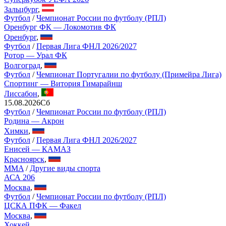
Зальцбург
,
Футбол
/
Чемпионат России по футболу (РПЛ)
Оренбург ФК — Локомотив ФК
Оренбург
,
Футбол
/
Первая Лига ФНЛ 2026/2027
Ротор — Урал ФК
Волгоград
,
Футбол
/
Чемпионат Португалии по футболу (Примейра Лига)
Спортинг — Витория Гимарайнш
Лиссабон
,
15.08.2026
Сб
Футбол
/
Чемпионат России по футболу (РПЛ)
Родина — Акрон
Химки
,
Футбол
/
Первая Лига ФНЛ 2026/2027
Енисей — КАМАЗ
Красноярск
,
MMA
/
Другие виды спорта
АСА 206
Москва
,
Футбол
/
Чемпионат России по футболу (РПЛ)
ЦСКА ПФК — Факел
Москва
,
Хоккей