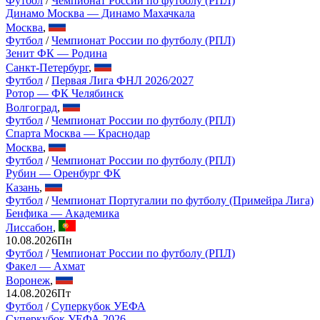
Футбол
/
Чемпионат России по футболу (РПЛ)
Динамо Москва — Динамо Махачкала
Москва
,
Футбол
/
Чемпионат России по футболу (РПЛ)
Зенит ФК — Родина
Санкт-Петербург
,
Футбол
/
Первая Лига ФНЛ 2026/2027
Ротор — ФК Челябинск
Волгоград
,
Футбол
/
Чемпионат России по футболу (РПЛ)
Спарта Москва — Краснодар
Москва
,
Футбол
/
Чемпионат России по футболу (РПЛ)
Рубин — Оренбург ФК
Казань
,
Футбол
/
Чемпионат Португалии по футболу (Примейра Лига)
Бенфика — Академика
Лиссабон
,
10.08.2026
Пн
Футбол
/
Чемпионат России по футболу (РПЛ)
Факел — Ахмат
Воронеж
,
14.08.2026
Пт
Футбол
/
Суперкубок УЕФА
Суперкубок УЕФА 2026