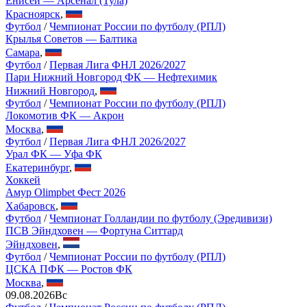
Енисей — Арсенал (Тула)
Красноярск
,
Футбол
/
Чемпионат России по футболу (РПЛ)
Крылья Советов — Балтика
Самара
,
Футбол
/
Первая Лига ФНЛ 2026/2027
Пари Нижний Новгород ФК — Нефтехимик
Нижний Новгород
,
Футбол
/
Чемпионат России по футболу (РПЛ)
Локомотив ФК — Акрон
Москва
,
Футбол
/
Первая Лига ФНЛ 2026/2027
Урал ФК — Уфа ФК
Екатеринбург
,
Хоккей
Амур Olimpbet Фест 2026
Хабаровск
,
Футбол
/
Чемпионат Голландии по футболу (Эредивизи)
ПСВ Эйндховен — Фортуна Ситтард
Эйндховен
,
Футбол
/
Чемпионат России по футболу (РПЛ)
ЦСКА ПФК — Ростов ФК
Москва
,
09.08.2026
Вс