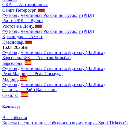
СКА — Автомобилист
Санкт-Петербург
,
Футбол
/
Чемпионат России по футболу (РПЛ)
Ростов ФК — Рубин
Ростов-на-Дону
,
Футбол
/
Чемпионат России по футболу (РПЛ)
Краснодар — Ахмат
Краснодар
,
16.08.2026
Вс
Футбол
/
Чемпионат Испании по футболу (Ла Лига)
Барселона ФК — Атлетик Бильбао
Барселона
,
Футбол
/
Чемпионат Испании по футболу (Ла Лига)
Реал Мадрид — Реал Сосьедад
Мадрид
,
Футбол
/
Чемпионат Испании по футболу (Ла Лига)
Севилья — Райо Вальекано
Севилья
,
Календарь
Все события
Билеты на спортивные события по всему миру - Sport Tickets On