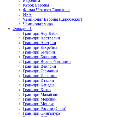
Евролига
Кубок Европы
Финал Четырех Евролиги
НБА
Чемпионат Европы (Евробаскет)
Чемпионат мира
Формула 1
Гран-при Абу-Даби
Гран-при Австралии
Гран-при Австрии
Гран-при Бахрейна
Гран-при Бельгии
Гран-при Бразилии
Гран-при Великобритании
Гран-при Венгрии
Гран-при Германии
Гран-при Испании
Гран-при Италии
Гран-при Канады
Гран-при Китая
Гран-при Малайзии
Гран-при Мексики
Гран-при Монако
Гран-при России (Сочи)
Гран-при Сингапура