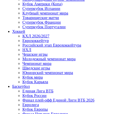
Кубок Америки (Копа)
Суперкубок Испании
Клубный чемпионат мира
Товарищеские матчи
Суперкубок Франции
Суперкубок Португалии
Хоккей
КХЛ 2026/2027
Еврохоккейтур
Российский этап Еврохоккейтура
НХЛ
Чешские игры
Молодежный чемпионат мира
Чемпионат мира
Шведские игры
Юниорский чемпионат мира
Кубок мира
Кубок Карьяла
Баскетбол
Единая Лига ВТБ
Кубок России
Финал плей-офф Единой Лиги ВТБ 2026
Евролига
Кубок Европы
Финал Четырех Евролиги