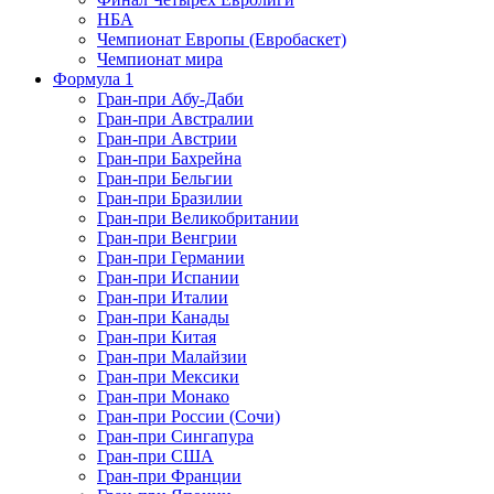
НБА
Чемпионат Европы (Евробаскет)
Чемпионат мира
Формула 1
Гран-при Абу-Даби
Гран-при Австралии
Гран-при Австрии
Гран-при Бахрейна
Гран-при Бельгии
Гран-при Бразилии
Гран-при Великобритании
Гран-при Венгрии
Гран-при Германии
Гран-при Испании
Гран-при Италии
Гран-при Канады
Гран-при Китая
Гран-при Малайзии
Гран-при Мексики
Гран-при Монако
Гран-при России (Сочи)
Гран-при Сингапура
Гран-при США
Гран-при Франции