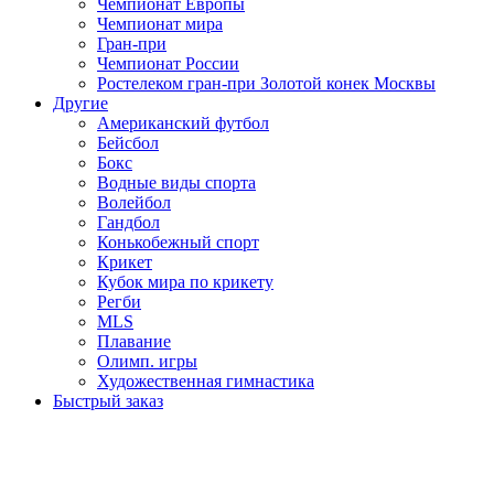
Чемпионат Европы
Чемпионат мира
Гран-при
Чемпионат России
Ростелеком гран-при Золотой конек Москвы
Другие
Американский футбол
Бейсбол
Бокс
Водные виды спорта
Волейбол
Гандбол
Конькобежный спорт
Крикет
Кубок мира по крикету
Регби
MLS
Плавание
Олимп. игры
Художественная гимнастика
Быстрый заказ