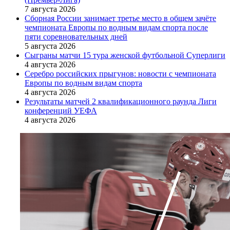
7 августа 2026
Сборная России занимает третье место в общем зачёте
чемпионата Европы по водным видам спорта после
пяти соревновательных дней
5 августа 2026
Сыграны матчи 15 тура женской футбольной Суперлиги
4 августа 2026
Серебро российских прыгунов: новости с чемпионата
Европы по водным видам спорта
4 августа 2026
Результаты матчей 2 квалификационного раунда Лиги
конференций УЕФА
4 августа 2026