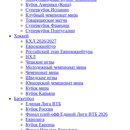
Кубок Америки (Копа)
Суперкубок Испании
Клубный чемпионат мира
Товарищеские матчи
Суперкубок Франции
Суперкубок Португалии
Хоккей
КХЛ 2026/2027
Еврохоккейтур
Российский этап Еврохоккейтура
НХЛ
Чешские игры
Молодежный чемпионат мира
Чемпионат мира
Шведские игры
Юниорский чемпионат мира
Кубок мира
Кубок Карьяла
Баскетбол
Единая Лига ВТБ
Кубок России
Финал плей-офф Единой Лиги ВТБ 2026
Евролига
Кубок Европы
Финал Четырех Евролиги