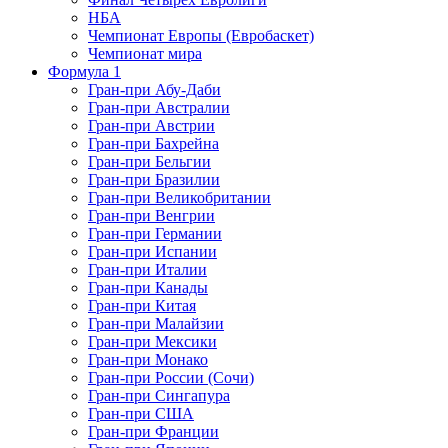
НБА
Чемпионат Европы (Евробаскет)
Чемпионат мира
Формула 1
Гран-при Абу-Даби
Гран-при Австралии
Гран-при Австрии
Гран-при Бахрейна
Гран-при Бельгии
Гран-при Бразилии
Гран-при Великобритании
Гран-при Венгрии
Гран-при Германии
Гран-при Испании
Гран-при Италии
Гран-при Канады
Гран-при Китая
Гран-при Малайзии
Гран-при Мексики
Гран-при Монако
Гран-при России (Сочи)
Гран-при Сингапура
Гран-при США
Гран-при Франции