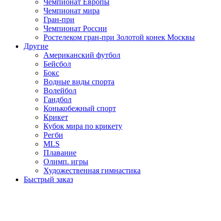
Чемпионат Европы
Чемпионат мира
Гран-при
Чемпионат России
Ростелеком гран-при Золотой конек Москвы
Другие
Американский футбол
Бейсбол
Бокс
Водные виды спорта
Волейбол
Гандбол
Конькобежный спорт
Крикет
Кубок мира по крикету
Регби
MLS
Плавание
Олимп. игры
Художественная гимнастика
Быстрый заказ