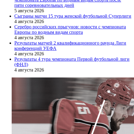
пяти соревновательных дней
5 августа 2026
Сыграны матчи 15 тура женской футбольной Суперлиги
4 августа 2026
Серебро российских прыгунов: новости с чемпионата
Европы по водным видам спорта
4 августа 2026
Результаты матчей 2 квалификационного раунда Лиги
конференций УЕФА
4 августа 2026
Результаты 4 тура чемпионата Первой футбольной лиги
(ФНЛ)
4 августа 2026