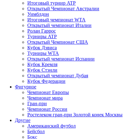
Итоговый турнир ATP
Открытый Чемпионат Австралии
Уимблдон
Итоговый чемпионат WTA
Открытый чемпионат Италии
Ролан Гаррос
Турниры ATP
Открытый Чемпионат США
Кубок Дэвиса
Турниры WTA
Открытый чемпионат Испании
Кубок Кремля
Кубок Стэнли
Открытый чемпионат Дубая
Кубок Федерации
Фигурное
Чемпионат Европы
Чемпионат мира
Гран-при
Чемпионат России
Ростелеком гран-при Золотой конек Москвы
Другие
Американский футбол
Бейсбол
Бокс