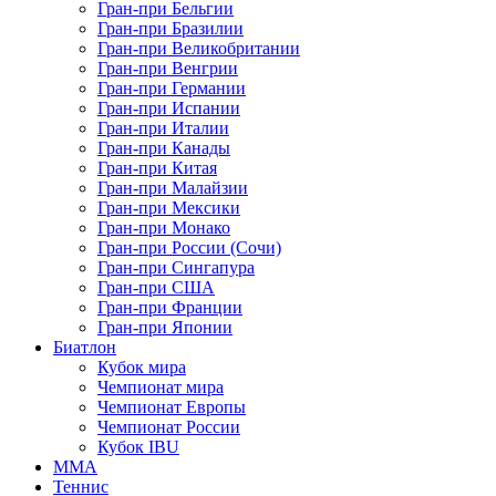
Гран-при Бельгии
Гран-при Бразилии
Гран-при Великобритании
Гран-при Венгрии
Гран-при Германии
Гран-при Испании
Гран-при Италии
Гран-при Канады
Гран-при Китая
Гран-при Малайзии
Гран-при Мексики
Гран-при Монако
Гран-при России (Сочи)
Гран-при Сингапура
Гран-при США
Гран-при Франции
Гран-при Японии
Биатлон
Кубок мира
Чемпионат мира
Чемпионат Европы
Чемпионат России
Кубок IBU
MMA
Теннис