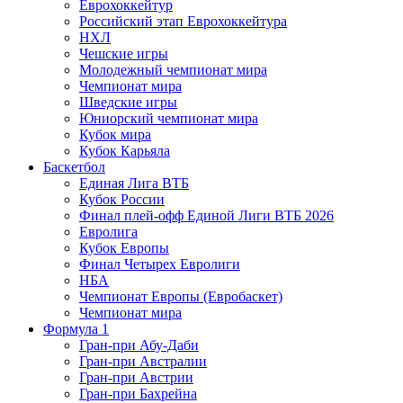
Еврохоккейтур
Российский этап Еврохоккейтура
НХЛ
Чешские игры
Молодежный чемпионат мира
Чемпионат мира
Шведские игры
Юниорский чемпионат мира
Кубок мира
Кубок Карьяла
Баскетбол
Единая Лига ВТБ
Кубок России
Финал плей-офф Единой Лиги ВТБ 2026
Евролига
Кубок Европы
Финал Четырех Евролиги
НБА
Чемпионат Европы (Евробаскет)
Чемпионат мира
Формула 1
Гран-при Абу-Даби
Гран-при Австралии
Гран-при Австрии
Гран-при Бахрейна