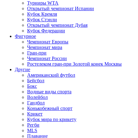
Турниры WTA
Открытый чемпионат Испании
Кубок Кремля
Кубок Стэнли
Открытый чемпионат Дубая
Кубок Федерации
Фигурное
Чемпионат Европы
Чемпионат мира
Гран-при
Чемпионат России
Ростелеком гран-при Золотой конек Москвы
Другие
Американский футбол
Бейсбол
Бокс
Водные виды спорта
Волейбол
Гандбол
Конькобежный спорт
Крикет
Кубок мира по крикету
Регби
MLS
Плавание