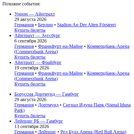
Похожие события:
Унион — Айнтрахт
29 августа 2026
Германия
•
Берлин
•
Stadion An Der Alten Försterei
Купить билеты
Айнтрахт — Аугсбург
6 сентября 2026
Германия
•
Франкфурт-на-Майне
•
Коммерцбанк-Арена
(Commerzbank Arena)
Купить билеты
Айнтрахт — Фрайбург
19 сентября 2026
Германия
•
Франкфурт-на-Майне
•
Коммерцбанк-Арена
(Commerzbank Arena)
Купить билеты
Боруссия Дортмунд — Гамбург
29 августа 2026
Германия
•
Дортмунд
•
Сигнал Идуна Парк (Signal Iduna
Park)
Купить билеты
Лейпциг РБ — Гамбург
13 сентября 2026
Германия
•
Лейпциг
•
Ред Булл Арена (Red Bull Arena)