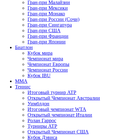
Гран-при Малайзии
Гран-при Мексики
Гран-при Монако
Гран-при России (Сочи)
Гран-при Сингапура
Гран-при США
Гран-при Франции
Гран-при Японии
Биатлон
Кубок мира
Чемпионат мира
Чемпионат Европы
Чемпионат России
Кубок IBU
MMA
Теннис
Итоговый турнир ATP
Открытый Чемпионат Австралии
Уимблдон
Итоговый чемпионат WTA
Открытый чемпионат Италии
Ролан Гаррос
Турниры ATP
Открытый Чемпионат США
Кубок Дэвиса