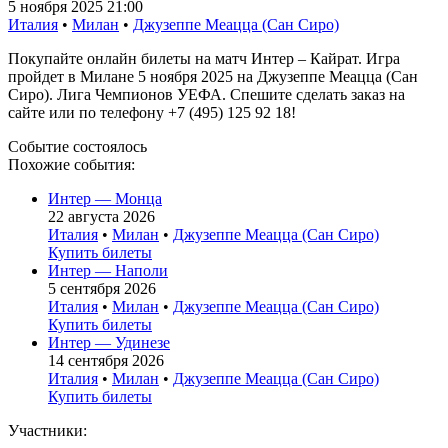
5 ноября 2025 21:00
Италия
•
Милан
•
Джузеппе Меацца (Сан Сиро)
Покупайте онлайн билеты на матч Интер – Кайрат. Игра
пройдет в Милане 5 ноября 2025 на Джузеппе Меацца (Сан
Сиро). Лига Чемпионов УЕФА. Спешите сделать заказ на
сайте или по телефону +7 (495) 125 92 18!
Событие состоялось
Похожие события:
Интер — Монца
22 августа 2026
Италия
•
Милан
•
Джузеппе Меацца (Сан Сиро)
Купить билеты
Интер — Наполи
5 сентября 2026
Италия
•
Милан
•
Джузеппе Меацца (Сан Сиро)
Купить билеты
Интер — Удинезе
14 сентября 2026
Италия
•
Милан
•
Джузеппе Меацца (Сан Сиро)
Купить билеты
Участники: