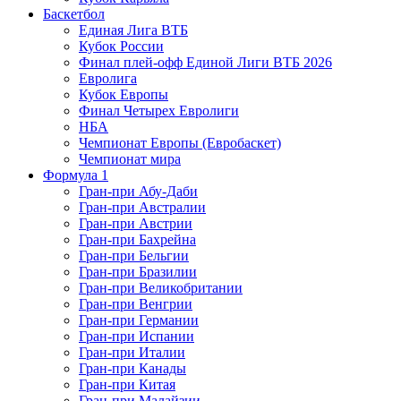
Баскетбол
Единая Лига ВТБ
Кубок России
Финал плей-офф Единой Лиги ВТБ 2026
Евролига
Кубок Европы
Финал Четырех Евролиги
НБА
Чемпионат Европы (Евробаскет)
Чемпионат мира
Формула 1
Гран-при Абу-Даби
Гран-при Австралии
Гран-при Австрии
Гран-при Бахрейна
Гран-при Бельгии
Гран-при Бразилии
Гран-при Великобритании
Гран-при Венгрии
Гран-при Германии
Гран-при Испании
Гран-при Италии
Гран-при Канады
Гран-при Китая
Гран-при Малайзии