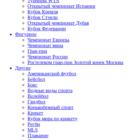
Турниры WTA
Открытый чемпионат Испании
Кубок Кремля
Кубок Стэнли
Открытый чемпионат Дубая
Кубок Федерации
Фигурное
Чемпионат Европы
Чемпионат мира
Гран-при
Чемпионат России
Ростелеком гран-при Золотой конек Москвы
Другие
Американский футбол
Бейсбол
Бокс
Водные виды спорта
Волейбол
Гандбол
Конькобежный спорт
Крикет
Кубок мира по крикету
Регби
MLS
Плавание