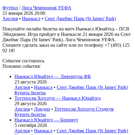
Футбол
/
Лига Чемпионов УЕФА
21 января 2026 20:00
Англия
•
Ньюкасл
•
Сент Джеймс Парк (St James' Park)
Покупайте онлайн билеты на матч Ньюкасл Юнайтед – ПСВ
Эйндховен. Игра пройдет в Ньюкасле 21 января 2026 на Сент
Джеймс Парк (St James’ Park). Лига Чемпионов УЕФА.
Спешите сделать заказ на сайте или по телефону +7 (495) 125
92 18!
Событие состоялось
Похожие события:
Ньюкасл Юнайтед — Ливерпуль ФК
23 августа 2026
Англия
•
Ньюкасл
•
Сент Джеймс Парк (St James' Park)
Купить билеты
Тоттенхэм Хотспур — Ньюкасл Юнайтед
29 августа 2026
Англия
•
Лондон
•
Тоттенхэм Хотспур Стэдиум
Купить билеты
Ньюкасл Юнайтед — Борнмут
5 сентября 2026
Англия
•
Ньюкасл
•
Сент Джеймс Парк (St James' Park)