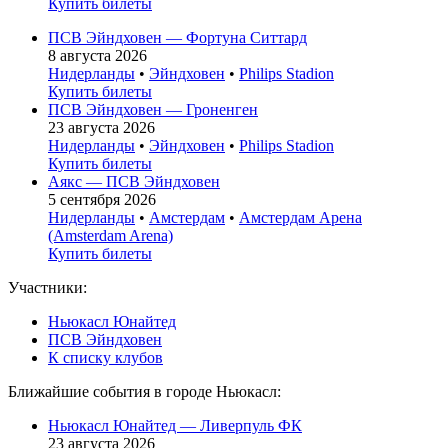
Купить билеты
ПСВ Эйндховен — Фортуна Ситтард
8 августа 2026
Нидерланды
•
Эйндховен
•
Philips Stadion
Купить билеты
ПСВ Эйндховен — Гроненген
23 августа 2026
Нидерланды
•
Эйндховен
•
Philips Stadion
Купить билеты
Аякс — ПСВ Эйндховен
5 сентября 2026
Нидерланды
•
Амстердам
•
Амстердам Арена
(Amsterdam Arena)
Купить билеты
Участники:
Ньюкасл Юнайтед
ПСВ Эйндховен
К списку клубов
Ближайшие события в городе Ньюкасл:
Ньюкасл Юнайтед — Ливерпуль ФК
23 августа 2026