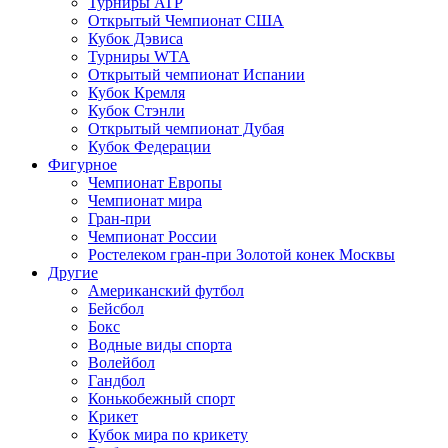
Турниры ATP
Открытый Чемпионат США
Кубок Дэвиса
Турниры WTA
Открытый чемпионат Испании
Кубок Кремля
Кубок Стэнли
Открытый чемпионат Дубая
Кубок Федерации
Фигурное
Чемпионат Европы
Чемпионат мира
Гран-при
Чемпионат России
Ростелеком гран-при Золотой конек Москвы
Другие
Американский футбол
Бейсбол
Бокс
Водные виды спорта
Волейбол
Гандбол
Конькобежный спорт
Крикет
Кубок мира по крикету