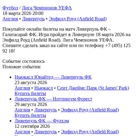
Футбол
/
Лига Чемпионов УЕФА
18 марта 2026 20:00
Англия
•
Ливерпуль
•
Энфилд Роуд (Anfield Road)
Покупайте онлайн билеты на матч Ливерпуль ФК –
Галатасарай ФК. Игра пройдет в Ливерпуле 18 марта 2026 на
Энфилд Роуд (Anfield Road). Лига Чемпионов УЕФА.
Спешите сделать заказ на сайте или по телефону +7 (495) 125
92 18!
Событие состоялось
Похожие события:
Ньюкасл Юнайтед — Ливерпуль ФК
23 августа 2026
Англия
•
Ньюкасл
•
Сент Джеймс Парк (St James' Park)
Купить билеты
Ливерпуль ФК — Ноттингем Форест
29 августа 2026
Англия
•
Ливерпуль
•
Энфилд Роуд (Anfield Road)
Купить билеты
Ливерпуль ФК — Фулхэм
12 сентября 2026
Англия
•
Ливерпуль
•
Энфилд Роуд (Anfield Road)