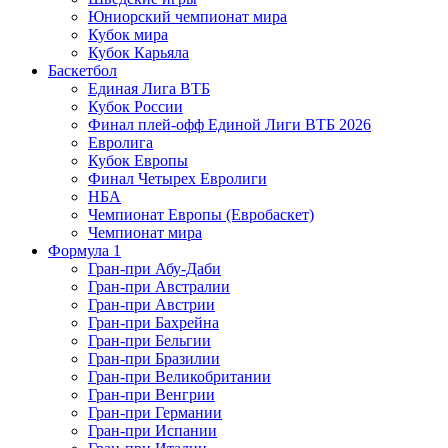
Юниорский чемпионат мира
Кубок мира
Кубок Карьяла
Баскетбол
Единая Лига ВТБ
Кубок России
Финал плей-офф Единой Лиги ВТБ 2026
Евролига
Кубок Европы
Финал Четырех Евролиги
НБА
Чемпионат Европы (Евробаскет)
Чемпионат мира
Формула 1
Гран-при Абу-Даби
Гран-при Австралии
Гран-при Австрии
Гран-при Бахрейна
Гран-при Бельгии
Гран-при Бразилии
Гран-при Великобритании
Гран-при Венгрии
Гран-при Германии
Гран-при Испании