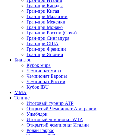
Гран-при Италии
Гран-при Канады
Гран-при Китая
Гран-при Малайзии
Гран-при Мексики
Гран-при Монако
Гран-при России (Сочи)
Гран-при Сингапура
Гран-при США
Гран-при Франции
Гран-при Японии
Биатлон
Кубок мира
Чемпионат мира
Чемпионат Европы
Чемпионат России
Кубок IBU
MMA
Теннис
Итоговый турнир ATP
Открытый Чемпионат Австралии
Уимблдон
Итоговый чемпионат WTA
Открытый чемпионат Италии
Ролан Гаррос