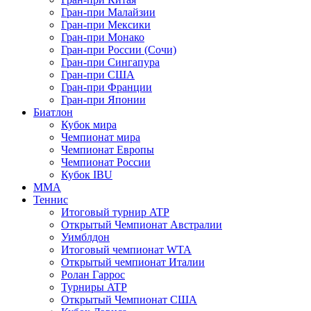
Гран-при Малайзии
Гран-при Мексики
Гран-при Монако
Гран-при России (Сочи)
Гран-при Сингапура
Гран-при США
Гран-при Франции
Гран-при Японии
Биатлон
Кубок мира
Чемпионат мира
Чемпионат Европы
Чемпионат России
Кубок IBU
MMA
Теннис
Итоговый турнир ATP
Открытый Чемпионат Австралии
Уимблдон
Итоговый чемпионат WTA
Открытый чемпионат Италии
Ролан Гаррос
Турниры ATP
Открытый Чемпионат США