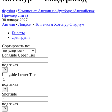
Футбол
/
Чемпионат Англии по футболу (Английская
Премьер-Лига)
30 января 2027
Англия
•
Лондон
•
Тоттенхэм Хотспур Стэдиум
Билеты
Для групп
Сортировать по:
Longside Upper Tier
под заказ
Longside Lower Tier
под заказ
Shortside
под заказ