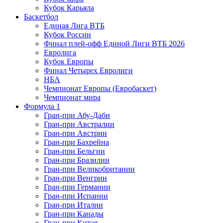
Кубок Карьяла
Баскетбол
Единая Лига ВТБ
Кубок России
Финал плей-офф Единой Лиги ВТБ 2026
Евролига
Кубок Европы
Финал Четырех Евролиги
НБА
Чемпионат Европы (Евробаскет)
Чемпионат мира
Формула 1
Гран-при Абу-Даби
Гран-при Австралии
Гран-при Австрии
Гран-при Бахрейна
Гран-при Бельгии
Гран-при Бразилии
Гран-при Великобритании
Гран-при Венгрии
Гран-при Германии
Гран-при Испании
Гран-при Италии
Гран-при Канады
Гран-при Китая