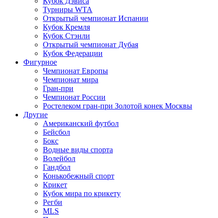
Кубок Дэвиса
Турниры WTA
Открытый чемпионат Испании
Кубок Кремля
Кубок Стэнли
Открытый чемпионат Дубая
Кубок Федерации
Фигурное
Чемпионат Европы
Чемпионат мира
Гран-при
Чемпионат России
Ростелеком гран-при Золотой конек Москвы
Другие
Американский футбол
Бейсбол
Бокс
Водные виды спорта
Волейбол
Гандбол
Конькобежный спорт
Крикет
Кубок мира по крикету
Регби
MLS