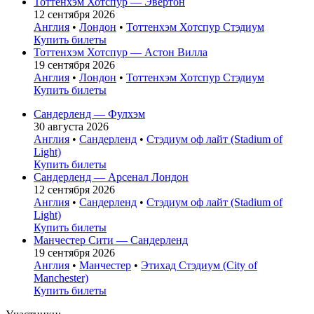
Тоттенхэм Хотспур — Эвертон
12 сентября 2026
Англия
•
Лондон
•
Тоттенхэм Хотспур Стэдиум
Купить билеты
Тоттенхэм Хотспур — Астон Вилла
19 сентября 2026
Англия
•
Лондон
•
Тоттенхэм Хотспур Стэдиум
Купить билеты
Сандерленд — Фулхэм
30 августа 2026
Англия
•
Сандерленд
•
Стэдиум оф лайт (Stadium of
Light)
Купить билеты
Сандерленд — Арсенал Лондон
12 сентября 2026
Англия
•
Сандерленд
•
Стэдиум оф лайт (Stadium of
Light)
Купить билеты
Манчестер Сити — Сандерленд
19 сентября 2026
Англия
•
Манчестер
•
Этихад Стэдиум (City of
Manchester)
Купить билеты