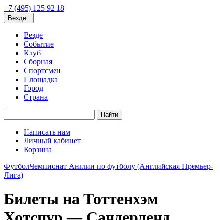
+7 (495) 125 92 18
Везде
Везде
Событие
Клуб
Сборная
Спортсмен
Площадка
Город
Страна
Найти
Написать нам
Личный кабинет
Корзина
Футбол
Чемпионат Англии по футболу (Английская Премьер-
Лига)
Билеты на Тоттенхэм
Хотспур — Сандерленд