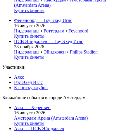
(Amsterdam Arena)
Купить билеты
Фейеноорд — Гоу Эхед Иглс
16 августа 2026
Нидерланды
•
Роттердам
•
Feyenoord
Купить билеты
ПСВ Эйндховен — Гоу Эхед Иглс
28 ноября 2026
Нидерланды
•
Эйндховен
•
Philips Stadion
Купить билеты
Участники:
Аякс
Гоу Эхед Иглс
К списку клубов
Ближайшие события в городе Амстердам:
Аякс — Херенвен
16 августа 2026
Амстердам Арена (Amsterdam Arena)
Купить билеты
Аякс — ПСВ Эйндховен