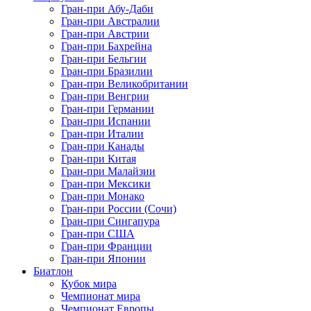
Гран-при Абу-Даби
Гран-при Австралии
Гран-при Австрии
Гран-при Бахрейна
Гран-при Бельгии
Гран-при Бразилии
Гран-при Великобритании
Гран-при Венгрии
Гран-при Германии
Гран-при Испании
Гран-при Италии
Гран-при Канады
Гран-при Китая
Гран-при Малайзии
Гран-при Мексики
Гран-при Монако
Гран-при России (Сочи)
Гран-при Сингапура
Гран-при США
Гран-при Франции
Гран-при Японии
Биатлон
Кубок мира
Чемпионат мира
Чемпионат Европы