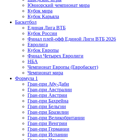
Юниорский чемпионат мира
Кубок мира
Кубок Карьяла
Баскетбол
Единая Лига ВТБ
Кубок России
Финал плей-офф Единой Лиги ВТБ 2026
Евролига
Кубок Европы
Финал Четырех Евролиги
НБА
Чемпионат Европы (Евробаскет)
Чемпионат мира
Формула 1
Гран-при Абу-Даби
Гран-при Австралии
Гран-при Австрии
Гран-при Бахрейна
Гран-при Бельгии
Гран-при Бразилии
Гран-при Великобритании
Гран-при Венгрии
Гран-при Германии
Гран-при Испании