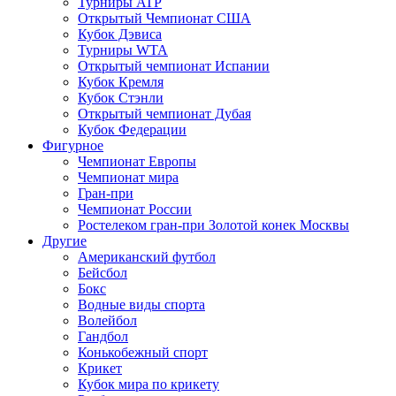
Турниры ATP
Открытый Чемпионат США
Кубок Дэвиса
Турниры WTA
Открытый чемпионат Испании
Кубок Кремля
Кубок Стэнли
Открытый чемпионат Дубая
Кубок Федерации
Фигурное
Чемпионат Европы
Чемпионат мира
Гран-при
Чемпионат России
Ростелеком гран-при Золотой конек Москвы
Другие
Американский футбол
Бейсбол
Бокс
Водные виды спорта
Волейбол
Гандбол
Конькобежный спорт
Крикет
Кубок мира по крикету