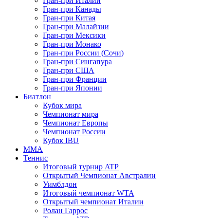
Гран-при Италии
Гран-при Канады
Гран-при Китая
Гран-при Малайзии
Гран-при Мексики
Гран-при Монако
Гран-при России (Сочи)
Гран-при Сингапура
Гран-при США
Гран-при Франции
Гран-при Японии
Биатлон
Кубок мира
Чемпионат мира
Чемпионат Европы
Чемпионат России
Кубок IBU
MMA
Теннис
Итоговый турнир ATP
Открытый Чемпионат Австралии
Уимблдон
Итоговый чемпионат WTA
Открытый чемпионат Италии
Ролан Гаррос