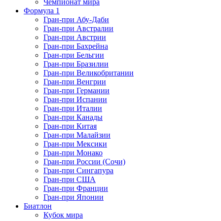
Чемпионат мира
Формула 1
Гран-при Абу-Даби
Гран-при Австралии
Гран-при Австрии
Гран-при Бахрейна
Гран-при Бельгии
Гран-при Бразилии
Гран-при Великобритании
Гран-при Венгрии
Гран-при Германии
Гран-при Испании
Гран-при Италии
Гран-при Канады
Гран-при Китая
Гран-при Малайзии
Гран-при Мексики
Гран-при Монако
Гран-при России (Сочи)
Гран-при Сингапура
Гран-при США
Гран-при Франции
Гран-при Японии
Биатлон
Кубок мира