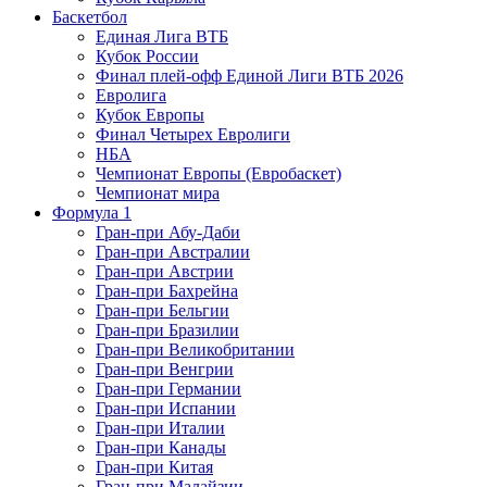
Баскетбол
Единая Лига ВТБ
Кубок России
Финал плей-офф Единой Лиги ВТБ 2026
Евролига
Кубок Европы
Финал Четырех Евролиги
НБА
Чемпионат Европы (Евробаскет)
Чемпионат мира
Формула 1
Гран-при Абу-Даби
Гран-при Австралии
Гран-при Австрии
Гран-при Бахрейна
Гран-при Бельгии
Гран-при Бразилии
Гран-при Великобритании
Гран-при Венгрии
Гран-при Германии
Гран-при Испании
Гран-при Италии
Гран-при Канады
Гран-при Китая
Гран-при Малайзии