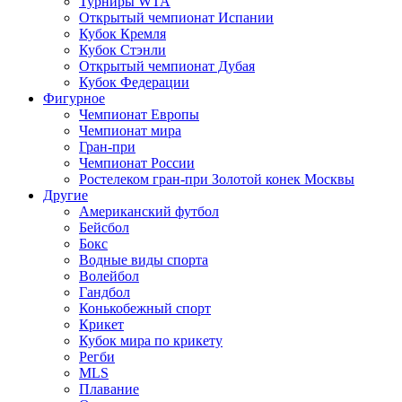
Турниры WTA
Открытый чемпионат Испании
Кубок Кремля
Кубок Стэнли
Открытый чемпионат Дубая
Кубок Федерации
Фигурное
Чемпионат Европы
Чемпионат мира
Гран-при
Чемпионат России
Ростелеком гран-при Золотой конек Москвы
Другие
Американский футбол
Бейсбол
Бокс
Водные виды спорта
Волейбол
Гандбол
Конькобежный спорт
Крикет
Кубок мира по крикету
Регби
MLS
Плавание