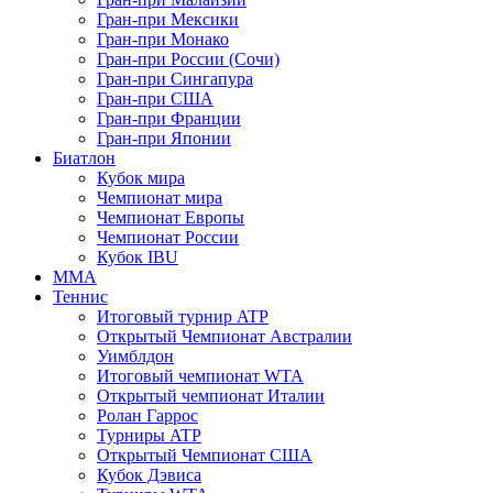
Гран-при Мексики
Гран-при Монако
Гран-при России (Сочи)
Гран-при Сингапура
Гран-при США
Гран-при Франции
Гран-при Японии
Биатлон
Кубок мира
Чемпионат мира
Чемпионат Европы
Чемпионат России
Кубок IBU
MMA
Теннис
Итоговый турнир ATP
Открытый Чемпионат Австралии
Уимблдон
Итоговый чемпионат WTA
Открытый чемпионат Италии
Ролан Гаррос
Турниры ATP
Открытый Чемпионат США
Кубок Дэвиса