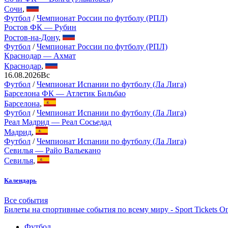
Сочи
,
Футбол
/
Чемпионат России по футболу (РПЛ)
Ростов ФК — Рубин
Ростов-на-Дону
,
Футбол
/
Чемпионат России по футболу (РПЛ)
Краснодар — Ахмат
Краснодар
,
16.08.2026
Вс
Футбол
/
Чемпионат Испании по футболу (Ла Лига)
Барселона ФК — Атлетик Бильбао
Барселона
,
Футбол
/
Чемпионат Испании по футболу (Ла Лига)
Реал Мадрид — Реал Сосьедад
Мадрид
,
Футбол
/
Чемпионат Испании по футболу (Ла Лига)
Севилья — Райо Вальекано
Севилья
,
Календарь
Все события
Билеты на спортивные события по всему миру - Sport Tickets On
Футбол