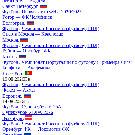
Зенит ФК — Родина
Санкт-Петербург
,
Футбол
/
Первая Лига ФНЛ 2026/2027
Ротор — ФК Челябинск
Волгоград
,
Футбол
/
Чемпионат России по футболу (РПЛ)
Спарта Москва — Краснодар
Москва
,
Футбол
/
Чемпионат России по футболу (РПЛ)
Рубин — Оренбург ФК
Казань
,
Футбол
/
Чемпионат Португалии по футболу (Примейра Лига)
Бенфика — Академика
Лиссабон
,
10.08.2026
Пн
Футбол
/
Чемпионат России по футболу (РПЛ)
Факел — Ахмат
Воронеж
,
14.08.2026
Пт
Футбол
/
Суперкубок УЕФА
Суперкубок УЕФА 2026
Зальцбург
,
Футбол
/
Чемпионат России по футболу (РПЛ)
Оренбург ФК — Локомотив ФК
Оренбург
,