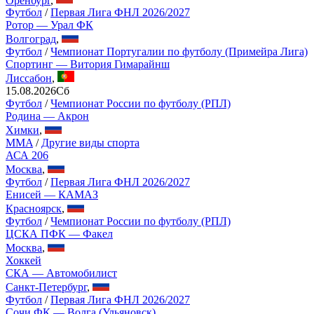
Футбол
/
Первая Лига ФНЛ 2026/2027
Ротор — Урал ФК
Волгоград
,
Футбол
/
Чемпионат Португалии по футболу (Примейра Лига)
Спортинг — Витория Гимарайнш
Лиссабон
,
15.08.2026
Сб
Футбол
/
Чемпионат России по футболу (РПЛ)
Родина — Акрон
Химки
,
MMA
/
Другие виды спорта
АСА 206
Москва
,
Футбол
/
Первая Лига ФНЛ 2026/2027
Енисей — КАМАЗ
Красноярск
,
Футбол
/
Чемпионат России по футболу (РПЛ)
ЦСКА ПФК — Факел
Москва
,
Хоккей
СКА — Автомобилист
Санкт-Петербург
,
Футбол
/
Первая Лига ФНЛ 2026/2027
Сочи ФК — Волга (Ульяновск)