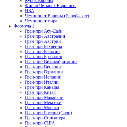
Кубок Европы
Финал Четырех Евролиги
НБА
Чемпионат Европы (Евробаскет)
Чемпионат мира
Формула 1
Гран-при Абу-Даби
Гран-при Австралии
Гран-при Австрии
Гран-при Бахрейна
Гран-при Бельгии
Гран-при Бразилии
Гран-при Великобритании
Гран-при Венгрии
Гран-при Германии
Гран-при Испании
Гран-при Италии
Гран-при Канады
Гран-при Китая
Гран-при Малайзии
Гран-при Мексики
Гран-при Монако
Гран-при России (Сочи)
Гран-при Сингапура
Гран-при США