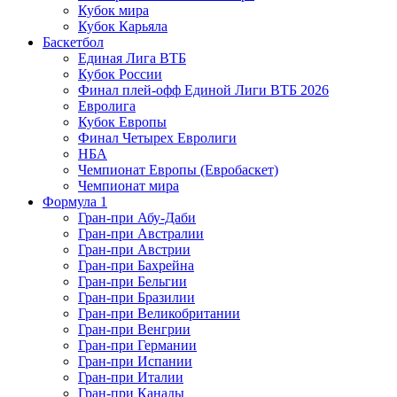
Кубок мира
Кубок Карьяла
Баскетбол
Единая Лига ВТБ
Кубок России
Финал плей-офф Единой Лиги ВТБ 2026
Евролига
Кубок Европы
Финал Четырех Евролиги
НБА
Чемпионат Европы (Евробаскет)
Чемпионат мира
Формула 1
Гран-при Абу-Даби
Гран-при Австралии
Гран-при Австрии
Гран-при Бахрейна
Гран-при Бельгии
Гран-при Бразилии
Гран-при Великобритании
Гран-при Венгрии
Гран-при Германии
Гран-при Испании
Гран-при Италии
Гран-при Канады