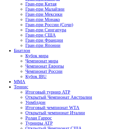
Гран-при Китая
Гран-при Малайзии
Гран-при Мексики
Гран-при Монако
Гран-при России (Сочи)
Гран-при Сингапура
Гран-при США
Гран-при Франции
Гран-при Японии
Биатлон
Кубок мира
Чемпионат мира
Чемпионат Европы
Чемпионат России
Кубок IBU
MMA
Теннис
Итоговый турнир ATP
Открытый Чемпионат Австралии
Уимблдон
Итоговый чемпионат WTA
Открытый чемпионат Италии
Ролан Гаррос
Турниры ATP
Открытый Чемпионат США