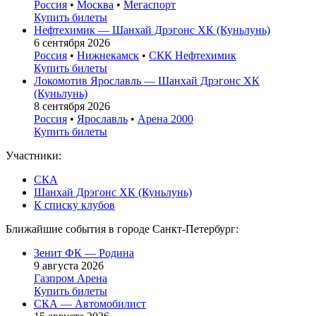
Россия
•
Москва
•
Мегаспорт
Купить билеты
Нефтехимик — Шанхай Дрэгонс ХК (Куньлунь)
6 сентября 2026
Россия
•
Нижнекамск
•
СКК Нефтехимик
Купить билеты
Локомотив Ярославль — Шанхай Дрэгонс ХК
(Куньлунь)
8 сентября 2026
Россия
•
Ярославль
•
Арена 2000
Купить билеты
Участники:
СКА
Шанхай Дрэгонс ХК (Куньлунь)
К списку клубов
Ближайшие события в городе Санкт-Петербург:
Зенит ФК — Родина
9 августа 2026
Газпром Арена
Купить билеты
СКА — Автомобилист