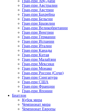
Гран-при Абу-Даби
Гран-при Австралии
Гран-при Австрии
Гран-при Бахрейна
Гран-при Бельгии
Гран-при Бразилии
Гран-при Великобритании
Гран-при Венгрии
Гран-при Германии
Гран-при Испании
Гран-при Италии
Гран-при Канады
Гран-при Китая
Гран-при Малайзии
Гран-при Мексики
Гран-при Монако
Гран-при России (Сочи)
Гран-при Сингапура
Гран-при США
Гран-при Франции
Гран-при Японии
Биатлон
Кубок мира
Чемпионат мира
Чемпионат Европы