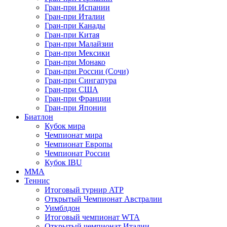
Гран-при Испании
Гран-при Италии
Гран-при Канады
Гран-при Китая
Гран-при Малайзии
Гран-при Мексики
Гран-при Монако
Гран-при России (Сочи)
Гран-при Сингапура
Гран-при США
Гран-при Франции
Гран-при Японии
Биатлон
Кубок мира
Чемпионат мира
Чемпионат Европы
Чемпионат России
Кубок IBU
MMA
Теннис
Итоговый турнир ATP
Открытый Чемпионат Австралии
Уимблдон
Итоговый чемпионат WTA
Открытый чемпионат Италии