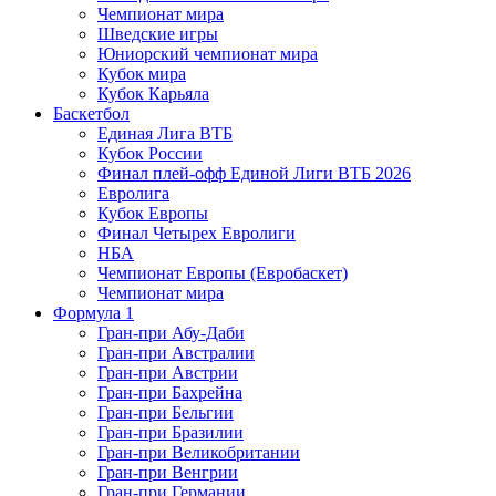
Чемпионат мира
Шведские игры
Юниорский чемпионат мира
Кубок мира
Кубок Карьяла
Баскетбол
Единая Лига ВТБ
Кубок России
Финал плей-офф Единой Лиги ВТБ 2026
Евролига
Кубок Европы
Финал Четырех Евролиги
НБА
Чемпионат Европы (Евробаскет)
Чемпионат мира
Формула 1
Гран-при Абу-Даби
Гран-при Австралии
Гран-при Австрии
Гран-при Бахрейна
Гран-при Бельгии
Гран-при Бразилии
Гран-при Великобритании
Гран-при Венгрии
Гран-при Германии