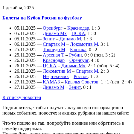
1 декабря, 2025
Билеты на Кубок России по футболу
05.11.2025 —
Оренбург
–
Краснодар
, 1 : 3
05.11.2025 —
Динамо Мх
–
ЦСКА
, 1 : 0
05.11.2025 —
Зенит
–
Динамо М
, 1 : 3
06.11.2025 —
Спартак М
–
Локомотив М
, 3 : 1
25.11.2025 —
Торпедо М
–
Балтика
, 0 : 2
25.11.2025 —
Арсенал Т
–
Рубин
, 0 : 0 (пен. 3 : 2)
26.11.2025 —
Краснодар
–
Оренбург
, 4 : 0
26.11.2025 —
ЦСКА
–
Динамо Мх
, 2 : 1 (общ. 5 : 4)
26.11.2025 —
Локомотив М
–
Спартак М
, 2 : 3
26.11.2025 —
Нефтехимик
–
Ростов
, 1 : 3
27.11.2025 —
КАМАЗ
–
Крылья Советов
, 1 : 1 (пен. 2 : 4)
27.11.2025 —
Динамо М
–
Зенит
, 0 : 1
К списку новостей
Подпишитесь, чтобы получать актуальную информацию о
новых событиях, новостях и акциях рубрики на нашем сайте:
Что-то пошло не так, попробуйте позднее или обратитесь в
службу поддержки.
Пожалуйста, дождитесь подтверждения отправки формы.