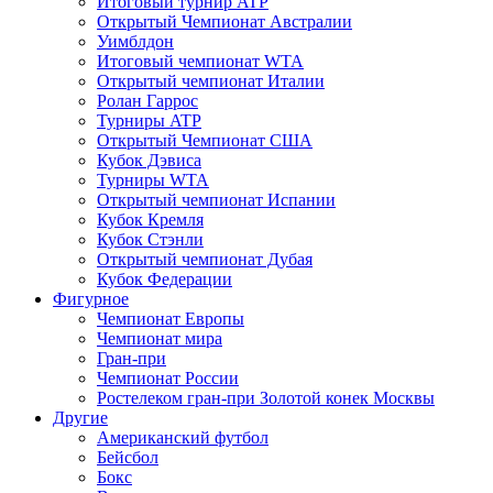
Итоговый турнир ATP
Открытый Чемпионат Австралии
Уимблдон
Итоговый чемпионат WTA
Открытый чемпионат Италии
Ролан Гаррос
Турниры ATP
Открытый Чемпионат США
Кубок Дэвиса
Турниры WTA
Открытый чемпионат Испании
Кубок Кремля
Кубок Стэнли
Открытый чемпионат Дубая
Кубок Федерации
Фигурное
Чемпионат Европы
Чемпионат мира
Гран-при
Чемпионат России
Ростелеком гран-при Золотой конек Москвы
Другие
Американский футбол
Бейсбол
Бокс