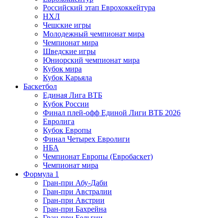
Российский этап Еврохоккейтура
НХЛ
Чешские игры
Молодежный чемпионат мира
Чемпионат мира
Шведские игры
Юниорский чемпионат мира
Кубок мира
Кубок Карьяла
Баскетбол
Единая Лига ВТБ
Кубок России
Финал плей-офф Единой Лиги ВТБ 2026
Евролига
Кубок Европы
Финал Четырех Евролиги
НБА
Чемпионат Европы (Евробаскет)
Чемпионат мира
Формула 1
Гран-при Абу-Даби
Гран-при Австралии
Гран-при Австрии
Гран-при Бахрейна
Гран-при Бельгии