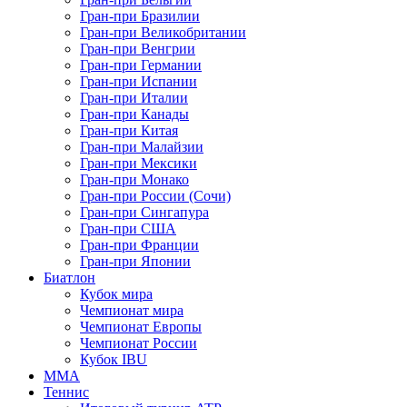
Гран-при Бразилии
Гран-при Великобритании
Гран-при Венгрии
Гран-при Германии
Гран-при Испании
Гран-при Италии
Гран-при Канады
Гран-при Китая
Гран-при Малайзии
Гран-при Мексики
Гран-при Монако
Гран-при России (Сочи)
Гран-при Сингапура
Гран-при США
Гран-при Франции
Гран-при Японии
Биатлон
Кубок мира
Чемпионат мира
Чемпионат Европы
Чемпионат России
Кубок IBU
MMA
Теннис