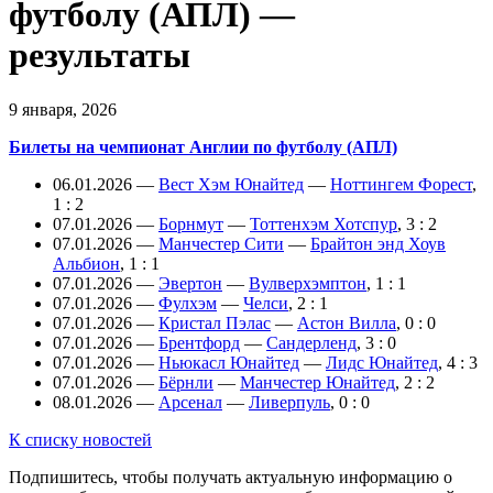
футболу (АПЛ) —
результаты
9 января, 2026
Билеты на чемпионат Англии по футболу (АПЛ)
06.01.2026 —
Вест Хэм Юнайтед
—
Ноттингем Форест
,
1 : 2
07.01.2026 —
Борнмут
—
Тоттенхэм Хотспур
, 3 : 2
07.01.2026 —
Манчестер Сити
—
Брайтон энд Хоув
Альбион
, 1 : 1
07.01.2026 —
Эвертон
—
Вулверхэмптон
, 1 : 1
07.01.2026 —
Фулхэм
—
Челси
, 2 : 1
07.01.2026 —
Кристал Пэлас
—
Астон Вилла
, 0 : 0
07.01.2026 —
Брентфорд
—
Сандерленд
, 3 : 0
07.01.2026 —
Ньюкасл Юнайтед
—
Лидс Юнайтед
, 4 : 3
07.01.2026 —
Бёрнли
—
Манчестер Юнайтед
, 2 : 2
08.01.2026 —
Арсенал
—
Ливерпуль
, 0 : 0
К списку новостей
Подпишитесь, чтобы получать актуальную информацию о