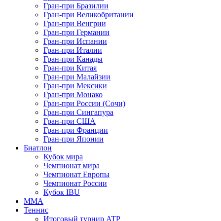
Гран-при Бразилии
Гран-при Великобритании
Гран-при Венгрии
Гран-при Германии
Гран-при Испании
Гран-при Италии
Гран-при Канады
Гран-при Китая
Гран-при Малайзии
Гран-при Мексики
Гран-при Монако
Гран-при России (Сочи)
Гран-при Сингапура
Гран-при США
Гран-при Франции
Гран-при Японии
Биатлон
Кубок мира
Чемпионат мира
Чемпионат Европы
Чемпионат России
Кубок IBU
MMA
Теннис
Итоговый турнир ATP