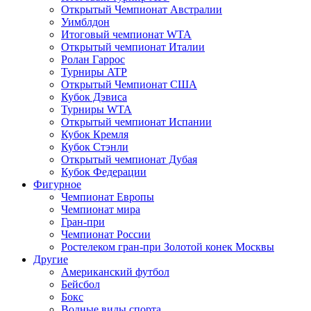
Открытый Чемпионат Австралии
Уимблдон
Итоговый чемпионат WTA
Открытый чемпионат Италии
Ролан Гаррос
Турниры ATP
Открытый Чемпионат США
Кубок Дэвиса
Турниры WTA
Открытый чемпионат Испании
Кубок Кремля
Кубок Стэнли
Открытый чемпионат Дубая
Кубок Федерации
Фигурное
Чемпионат Европы
Чемпионат мира
Гран-при
Чемпионат России
Ростелеком гран-при Золотой конек Москвы
Другие
Американский футбол
Бейсбол
Бокс
Водные виды спорта