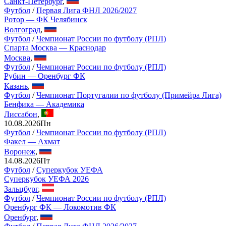
Санкт-Петербург
,
Футбол
/
Первая Лига ФНЛ 2026/2027
Ротор — ФК Челябинск
Волгоград
,
Футбол
/
Чемпионат России по футболу (РПЛ)
Спарта Москва — Краснодар
Москва
,
Футбол
/
Чемпионат России по футболу (РПЛ)
Рубин — Оренбург ФК
Казань
,
Футбол
/
Чемпионат Португалии по футболу (Примейра Лига)
Бенфика — Академика
Лиссабон
,
10.08.2026
Пн
Футбол
/
Чемпионат России по футболу (РПЛ)
Факел — Ахмат
Воронеж
,
14.08.2026
Пт
Футбол
/
Суперкубок УЕФА
Суперкубок УЕФА 2026
Зальцбург
,
Футбол
/
Чемпионат России по футболу (РПЛ)
Оренбург ФК — Локомотив ФК
Оренбург
,