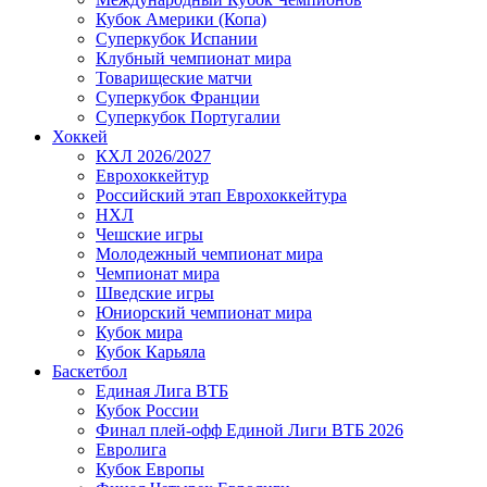
Кубок Америки (Копа)
Суперкубок Испании
Клубный чемпионат мира
Товарищеские матчи
Суперкубок Франции
Суперкубок Португалии
Хоккей
КХЛ 2026/2027
Еврохоккейтур
Российский этап Еврохоккейтура
НХЛ
Чешские игры
Молодежный чемпионат мира
Чемпионат мира
Шведские игры
Юниорский чемпионат мира
Кубок мира
Кубок Карьяла
Баскетбол
Единая Лига ВТБ
Кубок России
Финал плей-офф Единой Лиги ВТБ 2026
Евролига
Кубок Европы