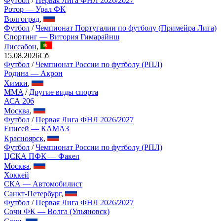
Футбол
/
Первая Лига ФНЛ 2026/2027
Ротор — Урал ФК
Волгоград
,
Футбол
/
Чемпионат Португалии по футболу (Примейра Лига)
Спортинг — Витория Гимарайнш
Лиссабон
,
15.08.2026
Сб
Футбол
/
Чемпионат России по футболу (РПЛ)
Родина — Акрон
Химки
,
MMA
/
Другие виды спорта
АСА 206
Москва
,
Футбол
/
Первая Лига ФНЛ 2026/2027
Енисей — КАМАЗ
Красноярск
,
Футбол
/
Чемпионат России по футболу (РПЛ)
ЦСКА ПФК — Факел
Москва
,
Хоккей
СКА — Автомобилист
Санкт-Петербург
,
Футбол
/
Первая Лига ФНЛ 2026/2027
Сочи ФК — Волга (Ульяновск)
Сочи
,