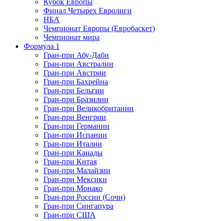
Кубок Европы
Финал Четырех Евролиги
НБА
Чемпионат Европы (Евробаскет)
Чемпионат мира
Формула 1
Гран-при Абу-Даби
Гран-при Австралии
Гран-при Австрии
Гран-при Бахрейна
Гран-при Бельгии
Гран-при Бразилии
Гран-при Великобритании
Гран-при Венгрии
Гран-при Германии
Гран-при Испании
Гран-при Италии
Гран-при Канады
Гран-при Китая
Гран-при Малайзии
Гран-при Мексики
Гран-при Монако
Гран-при России (Сочи)
Гран-при Сингапура
Гран-при США