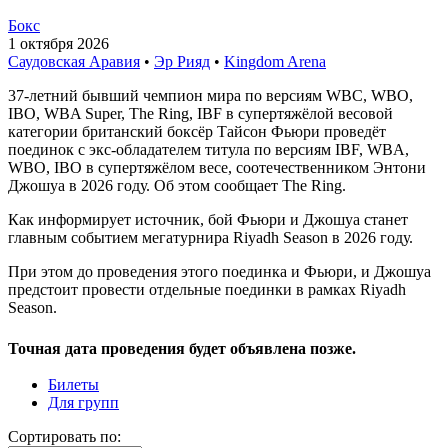
Бокс
1 октября 2026
Саудовская Аравия
•
Эр Рияд
•
Kingdom Arena
37-летний бывший чемпион мира по версиям WBC, WBO,
IBO, WBA Super, The Ring, IBF в супертяжёлой весовой
категории британский боксёр Тайсон Фьюри проведёт
поединок с экс-обладателем титула по версиям IBF, WBA,
WBO, IBO в супертяжёлом весе, соотечественником Энтони
Джошуа в 2026 году. Об этом сообщает The Ring.
Как информирует источник, бой Фьюри и Джошуа станет
главным событием мегатурнира Riyadh Season в 2026 году.
При этом до проведения этого поединка и Фьюри, и Джошуа
предстоит провести отдельные поединки в рамках Riyadh
Season.
Точная дата проведения будет объявлена позже.
Билеты
Для групп
Сортировать по: