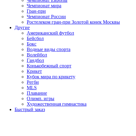
Чемпионат Европы
Чемпионат мира
Гран-при
Чемпионат России
Ростелеком гран-при Золотой конек Москвы
Другие
Американский футбол
Бейсбол
Бокс
Водные виды спорта
Волейбол
Гандбол
Конькобежный спорт
Крикет
Кубок мира по крикету
Регби
MLS
Плавание
Олимп. игры
Художественная гимнастика
Быстрый заказ