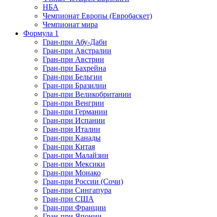
НБА
Чемпионат Европы (Евробаскет)
Чемпионат мира
Формула 1
Гран-при Абу-Даби
Гран-при Австралии
Гран-при Австрии
Гран-при Бахрейна
Гран-при Бельгии
Гран-при Бразилии
Гран-при Великобритании
Гран-при Венгрии
Гран-при Германии
Гран-при Испании
Гран-при Италии
Гран-при Канады
Гран-при Китая
Гран-при Малайзии
Гран-при Мексики
Гран-при Монако
Гран-при России (Сочи)
Гран-при Сингапура
Гран-при США
Гран-при Франции
Гран-при Японии