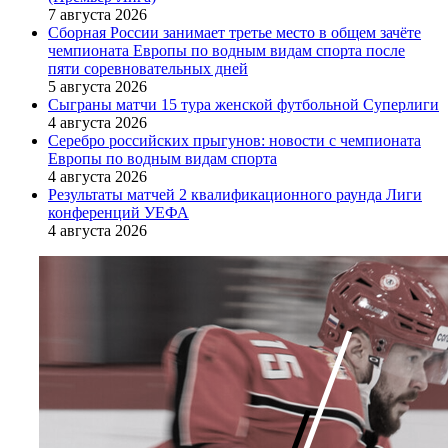
7 августа 2026
Сборная России занимает третье место в общем зачёте
чемпионата Европы по водным видам спорта после
пяти соревновательных дней
5 августа 2026
Сыграны матчи 15 тура женской футбольной Суперлиги
4 августа 2026
Серебро российских прыгунов: новости с чемпионата
Европы по водным видам спорта
4 августа 2026
Результаты матчей 2 квалификационного раунда Лиги
конференций УЕФА
4 августа 2026