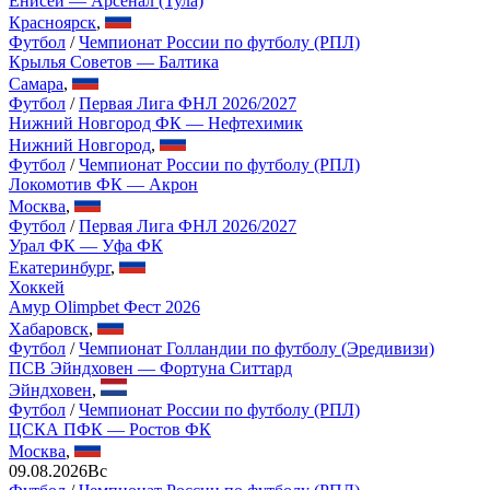
Енисей — Арсенал (Тула)
Красноярск
,
Футбол
/
Чемпионат России по футболу (РПЛ)
Крылья Советов — Балтика
Самара
,
Футбол
/
Первая Лига ФНЛ 2026/2027
Нижний Новгород ФК — Нефтехимик
Нижний Новгород
,
Футбол
/
Чемпионат России по футболу (РПЛ)
Локомотив ФК — Акрон
Москва
,
Футбол
/
Первая Лига ФНЛ 2026/2027
Урал ФК — Уфа ФК
Екатеринбург
,
Хоккей
Амур Olimpbet Фест 2026
Хабаровск
,
Футбол
/
Чемпионат Голландии по футболу (Эредивизи)
ПСВ Эйндховен — Фортуна Ситтард
Эйндховен
,
Футбол
/
Чемпионат России по футболу (РПЛ)
ЦСКА ПФК — Ростов ФК
Москва
,
09.08.2026
Вс