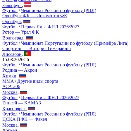
Зальцбург
,
Футбол
/
Чемпионат России по футболу (РПЛ)
Оренбург ФК — Локомотив ФК
Оренбург
,
Футбол
/
Первая Лига ФНЛ 2026/2027
Ротор — Урал ФК
Волгоград
,
Футбол
/
Чемпионат Португалии по футболу (Примейра Лига)
Спортинг — Витория Гимарайнш
Лиссабон
,
15.08.2026
Сб
Футбол
/
Чемпионат России по футболу (РПЛ)
Родина — Акрон
Химки
,
MMA
/
Другие виды спорта
АСА 206
Москва
,
Футбол
/
Первая Лига ФНЛ 2026/2027
Енисей — КАМАЗ
Красноярск
,
Футбол
/
Чемпионат России по футболу (РПЛ)
ЦСКА ПФК — Факел
Москва
,
Хоккей