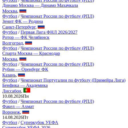
Футбол
/
Чемпионат России по футболу (РПЛ)
Динамо Москва — Динамо Махачкала
Москва
,
Футбол
/
Чемпионат России по футболу (РПЛ)
Зенит ФК — Родина
Санкт-Петербург
,
Футбол
/
Первая Лига ФНЛ 2026/2027
Ротор — ФК Челябинск
Волгоград
,
Футбол
/
Чемпионат России по футболу (РПЛ)
Спарта Москва — Краснодар
Москва
,
Футбол
/
Чемпионат России по футболу (РПЛ)
Рубин — Оренбург ФК
Казань
,
Футбол
/
Чемпионат Португалии по футболу (Примейра Лига)
Бенфика — Академика
Лиссабон
,
10.08.2026
Пн
Футбол
/
Чемпионат России по футболу (РПЛ)
Факел — Ахмат
Воронеж
,
14.08.2026
Пт
Футбол
/
Суперкубок УЕФА
Суперкубок УЕФА 2026