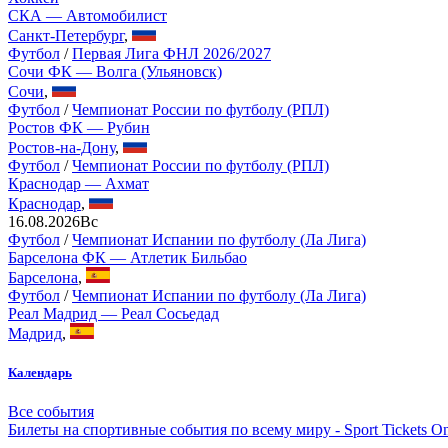
СКА — Автомобилист
Санкт-Петербург
,
Футбол
/
Первая Лига ФНЛ 2026/2027
Сочи ФК — Волга (Ульяновск)
Сочи
,
Футбол
/
Чемпионат России по футболу (РПЛ)
Ростов ФК — Рубин
Ростов-на-Дону
,
Футбол
/
Чемпионат России по футболу (РПЛ)
Краснодар — Ахмат
Краснодар
,
16.08.2026
Вс
Футбол
/
Чемпионат Испании по футболу (Ла Лига)
Барселона ФК — Атлетик Бильбао
Барселона
,
Футбол
/
Чемпионат Испании по футболу (Ла Лига)
Реал Мадрид — Реал Сосьедад
Мадрид
,
Календарь
Все события
Билеты на спортивные события по всему миру - Sport Tickets On