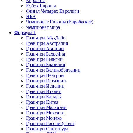
Евролига
Кубок Европы
Финал Четырех Евролиги
НБА
Чемпионат Европы (Евробаскет)
Чемпионат мира
Формула 1
Гран-при Абу-Даби
Гран-при Австралии
Гран-при Австрии
Гран-при Бахрейна
Гран-при Бельгии
Гран-при Бразилии
Гран-при Великобритании
Гран-при Венгрии
Гран-при Германии
Гран-при Испании
Гран-при Италии
Гран-при Канады
Гран-при Китая
Гран-при Малайзии
Гран-при Мексики
Гран-при Монако
Гран-при России (Сочи)
Гран-при Сингапура