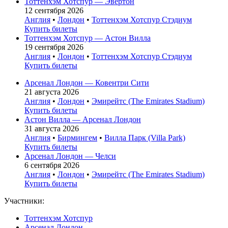
Тоттенхэм Хотспур — Эвертон
12 сентября 2026
Англия
•
Лондон
•
Тоттенхэм Хотспур Стэдиум
Купить билеты
Тоттенхэм Хотспур — Астон Вилла
19 сентября 2026
Англия
•
Лондон
•
Тоттенхэм Хотспур Стэдиум
Купить билеты
Арсенал Лондон — Ковентри Сити
21 августа 2026
Англия
•
Лондон
•
Эмирейтс (The Emirates Stadium)
Купить билеты
Астон Вилла — Арсенал Лондон
31 августа 2026
Англия
•
Бирмингем
•
Вилла Парк (Villa Park)
Купить билеты
Арсенал Лондон — Челси
6 сентября 2026
Англия
•
Лондон
•
Эмирейтс (The Emirates Stadium)
Купить билеты
Участники:
Тоттенхэм Хотспур
Арсенал Лондон