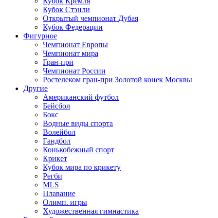
Кубок Кремля
Кубок Стэнли
Открытый чемпионат Дубая
Кубок Федерации
Фигурное
Чемпионат Европы
Чемпионат мира
Гран-при
Чемпионат России
Ростелеком гран-при Золотой конек Москвы
Другие
Американский футбол
Бейсбол
Бокс
Водные виды спорта
Волейбол
Гандбол
Конькобежный спорт
Крикет
Кубок мира по крикету
Регби
MLS
Плавание
Олимп. игры
Художественная гимнастика