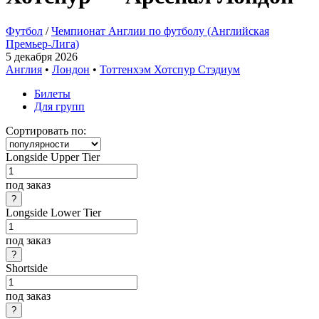
Футбол
/
Чемпионат Англии по футболу (Английская
Премьер-Лига)
5 декабря 2026
Англия
•
Лондон
•
Тоттенхэм Хотспур Стэдиум
Билеты
Для групп
Сортировать по:
Longside Upper Tier
под заказ
Longside Lower Tier
под заказ
Shortside
под заказ