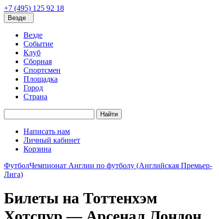
+7 (495) 125 92 18
Везде
Везде
Событие
Клуб
Сборная
Спортсмен
Площадка
Город
Страна
Найти
Написать нам
Личный кабинет
Корзина
Футбол
Чемпионат Англии по футболу (Английская Премьер-
Лига)
Билеты на Тоттенхэм
Хотспур — Арсенал Лондон