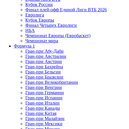
Кубок России
Финал плей-офф Единой Лиги ВТБ 2026
Евролига
Кубок Европы
Финал Четырех Евролиги
НБА
Чемпионат Европы (Евробаскет)
Чемпионат мира
Формула 1
Гран-при Абу-Даби
Гран-при Австралии
Гран-при Австрии
Гран-при Бахрейна
Гран-при Бельгии
Гран-при Бразилии
Гран-при Великобритании
Гран-при Венгрии
Гран-при Германии
Гран-при Испании
Гран-при Италии
Гран-при Канады
Гран-при Китая
Гран-при Малайзии
Гран-при Мексики
Гран-при Монако