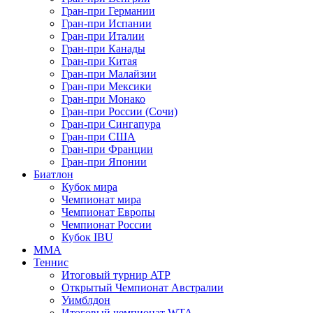
Гран-при Германии
Гран-при Испании
Гран-при Италии
Гран-при Канады
Гран-при Китая
Гран-при Малайзии
Гран-при Мексики
Гран-при Монако
Гран-при России (Сочи)
Гран-при Сингапура
Гран-при США
Гран-при Франции
Гран-при Японии
Биатлон
Кубок мира
Чемпионат мира
Чемпионат Европы
Чемпионат России
Кубок IBU
MMA
Теннис
Итоговый турнир ATP
Открытый Чемпионат Австралии
Уимблдон
Итоговый чемпионат WTA