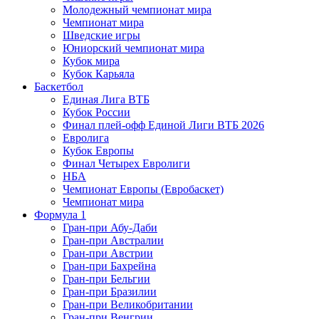
Молодежный чемпионат мира
Чемпионат мира
Шведские игры
Юниорский чемпионат мира
Кубок мира
Кубок Карьяла
Баскетбол
Единая Лига ВТБ
Кубок России
Финал плей-офф Единой Лиги ВТБ 2026
Евролига
Кубок Европы
Финал Четырех Евролиги
НБА
Чемпионат Европы (Евробаскет)
Чемпионат мира
Формула 1
Гран-при Абу-Даби
Гран-при Австралии
Гран-при Австрии
Гран-при Бахрейна
Гран-при Бельгии
Гран-при Бразилии
Гран-при Великобритании
Гран-при Венгрии