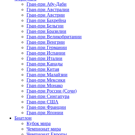
Гран-при Абу-Даби
Гран-при Австралии
Гран-при Австрии
Гран-при Бахрейна
Гран-при Бельгии
Гран-при Бразилии
Гран-при Великобритании
Гран-при Венгрии
Гран-при Германии
Гран-при Испании
Гран-при Италии
Гран-при Канады
Гран-при Китая
Гран-при Малайзии
Гран-при Мексики
Гран-при Монако
Гран-при России (Сочи)
Гран-при Сингапура
Гран-при США
Гран-при Франции
Гран-при Японии
Биатлон
Кубок мира
Чемпионат мира
Чемпионат Европы