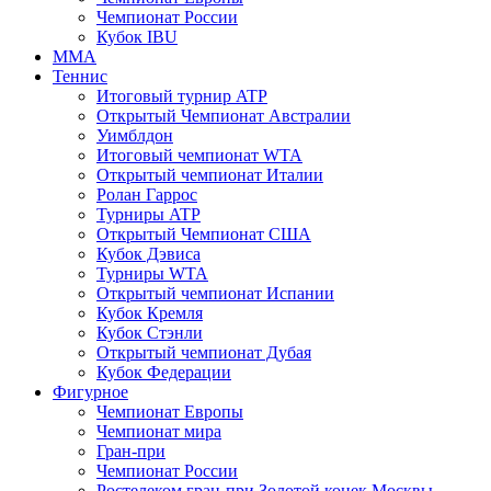
Чемпионат России
Кубок IBU
MMA
Теннис
Итоговый турнир ATP
Открытый Чемпионат Австралии
Уимблдон
Итоговый чемпионат WTA
Открытый чемпионат Италии
Ролан Гаррос
Турниры ATP
Открытый Чемпионат США
Кубок Дэвиса
Турниры WTA
Открытый чемпионат Испании
Кубок Кремля
Кубок Стэнли
Открытый чемпионат Дубая
Кубок Федерации
Фигурное
Чемпионат Европы
Чемпионат мира
Гран-при
Чемпионат России
Ростелеком гран-при Золотой конек Москвы