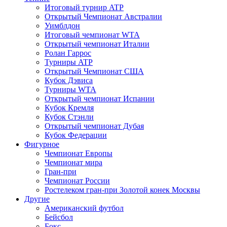
Итоговый турнир ATP
Открытый Чемпионат Австралии
Уимблдон
Итоговый чемпионат WTA
Открытый чемпионат Италии
Ролан Гаррос
Турниры ATP
Открытый Чемпионат США
Кубок Дэвиса
Турниры WTA
Открытый чемпионат Испании
Кубок Кремля
Кубок Стэнли
Открытый чемпионат Дубая
Кубок Федерации
Фигурное
Чемпионат Европы
Чемпионат мира
Гран-при
Чемпионат России
Ростелеком гран-при Золотой конек Москвы
Другие
Американский футбол
Бейсбол
Бокс