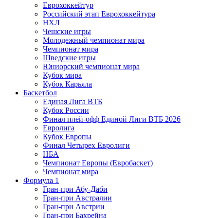
Еврохоккейтур
Российский этап Еврохоккейтура
НХЛ
Чешские игры
Молодежный чемпионат мира
Чемпионат мира
Шведские игры
Юниорский чемпионат мира
Кубок мира
Кубок Карьяла
Баскетбол
Единая Лига ВТБ
Кубок России
Финал плей-офф Единой Лиги ВТБ 2026
Евролига
Кубок Европы
Финал Четырех Евролиги
НБА
Чемпионат Европы (Евробаскет)
Чемпионат мира
Формула 1
Гран-при Абу-Даби
Гран-при Австралии
Гран-при Австрии
Гран-при Бахрейна