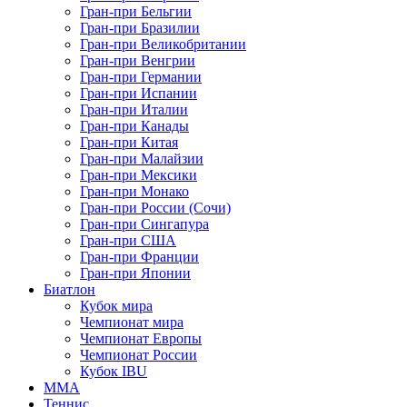
Гран-при Бельгии
Гран-при Бразилии
Гран-при Великобритании
Гран-при Венгрии
Гран-при Германии
Гран-при Испании
Гран-при Италии
Гран-при Канады
Гран-при Китая
Гран-при Малайзии
Гран-при Мексики
Гран-при Монако
Гран-при России (Сочи)
Гран-при Сингапура
Гран-при США
Гран-при Франции
Гран-при Японии
Биатлон
Кубок мира
Чемпионат мира
Чемпионат Европы
Чемпионат России
Кубок IBU
MMA
Теннис