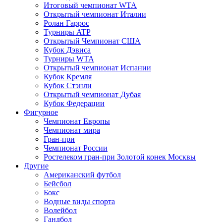
Итоговый чемпионат WTA
Открытый чемпионат Италии
Ролан Гаррос
Турниры ATP
Открытый Чемпионат США
Кубок Дэвиса
Турниры WTA
Открытый чемпионат Испании
Кубок Кремля
Кубок Стэнли
Открытый чемпионат Дубая
Кубок Федерации
Фигурное
Чемпионат Европы
Чемпионат мира
Гран-при
Чемпионат России
Ростелеком гран-при Золотой конек Москвы
Другие
Американский футбол
Бейсбол
Бокс
Водные виды спорта
Волейбол
Гандбол