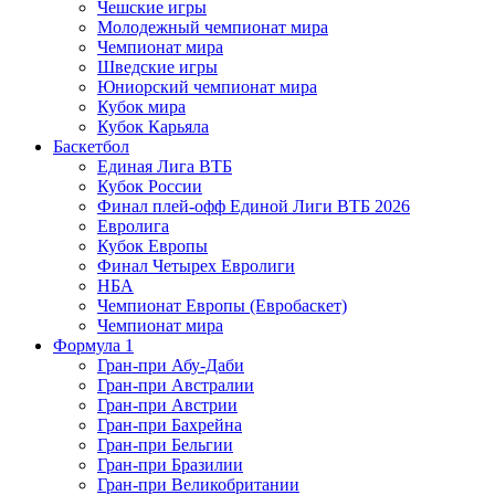
Чешские игры
Молодежный чемпионат мира
Чемпионат мира
Шведские игры
Юниорский чемпионат мира
Кубок мира
Кубок Карьяла
Баскетбол
Единая Лига ВТБ
Кубок России
Финал плей-офф Единой Лиги ВТБ 2026
Евролига
Кубок Европы
Финал Четырех Евролиги
НБА
Чемпионат Европы (Евробаскет)
Чемпионат мира
Формула 1
Гран-при Абу-Даби
Гран-при Австралии
Гран-при Австрии
Гран-при Бахрейна
Гран-при Бельгии
Гран-при Бразилии
Гран-при Великобритании