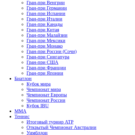
Гран-при Венгрии
Гран-при Германии
Гран-при Испании
Гран-при Италии
Гран-при Канады
Гран-при Китая
Гран-при Малайзии
Гран-при Мексики
Гран-при Монако
Гран-при России (Сочи)
Гран-при Сингапура
Гран-при США
Гран-при Франции
Гран-при Японии
Биатлон
Кубок мира
Чемпионат мира
Чемпионат Европы
Чемпионат России
Кубок IBU
MMA
Теннис
Итоговый турнир ATP
Открытый Чемпионат Австралии
Уимблдон