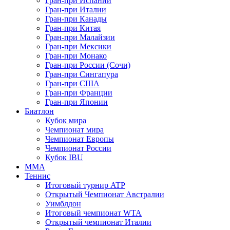
Гран-при Испании
Гран-при Италии
Гран-при Канады
Гран-при Китая
Гран-при Малайзии
Гран-при Мексики
Гран-при Монако
Гран-при России (Сочи)
Гран-при Сингапура
Гран-при США
Гран-при Франции
Гран-при Японии
Биатлон
Кубок мира
Чемпионат мира
Чемпионат Европы
Чемпионат России
Кубок IBU
MMA
Теннис
Итоговый турнир ATP
Открытый Чемпионат Австралии
Уимблдон
Итоговый чемпионат WTA
Открытый чемпионат Италии