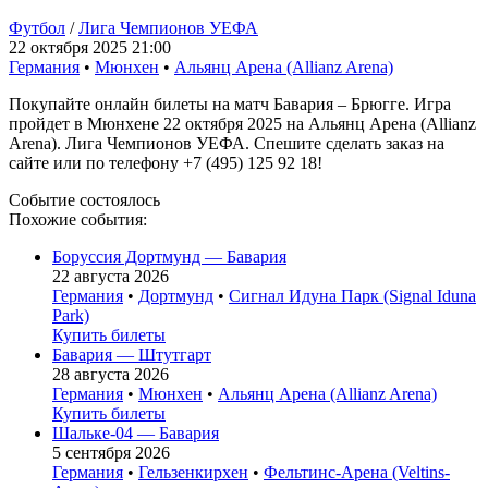
Футбол
/
Лига Чемпионов УЕФА
22 октября 2025 21:00
Германия
•
Мюнхен
•
Альянц Арена (Allianz Arena)
Покупайте онлайн билеты на матч Бавария – Брюгге. Игра
пройдет в Мюнхене 22 октября 2025 на Альянц Арена (Allianz
Arena). Лига Чемпионов УЕФА. Спешите сделать заказ на
сайте или по телефону +7 (495) 125 92 18!
Событие состоялось
Похожие события:
Боруссия Дортмунд — Бавария
22 августа 2026
Германия
•
Дортмунд
•
Сигнал Идуна Парк (Signal Iduna
Park)
Купить билеты
Бавария — Штутгарт
28 августа 2026
Германия
•
Мюнхен
•
Альянц Арена (Allianz Arena)
Купить билеты
Шальке-04 — Бавария
5 сентября 2026
Германия
•
Гельзенкирхен
•
Фельтинс-Арена (Veltins-