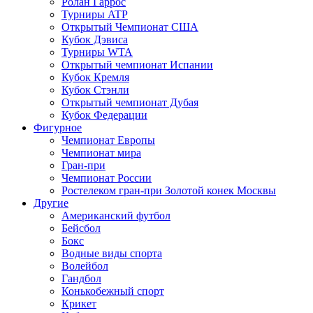
Ролан Гаррос
Турниры ATP
Открытый Чемпионат США
Кубок Дэвиса
Турниры WTA
Открытый чемпионат Испании
Кубок Кремля
Кубок Стэнли
Открытый чемпионат Дубая
Кубок Федерации
Фигурное
Чемпионат Европы
Чемпионат мира
Гран-при
Чемпионат России
Ростелеком гран-при Золотой конек Москвы
Другие
Американский футбол
Бейсбол
Бокс
Водные виды спорта
Волейбол
Гандбол
Конькобежный спорт
Крикет