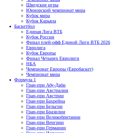
Шведские игры
Юниорский чемпионат мира
Кубок мира
Кубок Карьяла
Баскетбол
Единая Лига ВТБ
Кубок России
Финал плей-офф Единой Лиги ВТБ 2026
Евролига
Кубок Европы
Финал Четырех Евролиги
НБА
Чемпионат Европы (Евробаскет)
Чемпионат мира
Формула 1
Гран-при Абу-Даби
Гран-при Австралии
Гран-при Австрии
Гран-при Бахрейна
Гран-при Бельгии
Гран-при Бразилии
Гран-при Великобритании
Гран-при Венгрии
Гран-при Германии